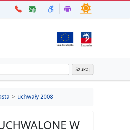
Szukaj
asta
uchwały 2008
 UCHWALONE W