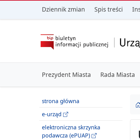
przejdź do głównego menu
przejdź do treśc
Dziennik zmian
Spis treści
In
Prezydent Miasta
Rada Miasta
strona główna
e-urząd
elektroniczna skrzynka
podawcza (ePUAP)