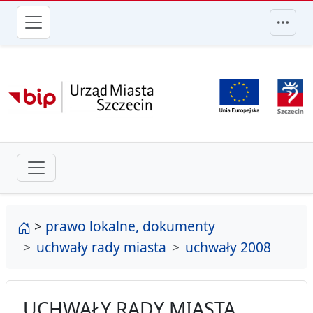
przejdź do głównego menu
strona główna
>
prawo lokalne, dokumenty
uchwały rady miasta
uchwały 2008
UCHWAŁY RADY MIASTA