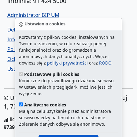
infolinia: 91 424 5000
Administrator BIP UM
Ustawienia cookies
Deklaracja dostępności
Korzystamy z plików cookies, instalowanych na
Informacja o urzędzie w ETR
Twoim urządzeniu, w celu realizacji pełnej
Polityka prywatności
funkcjonalności oraz do gromadzenia
anonimowych danych analitycznych. Więcej
Ochrona danych osobowych
dowiesz się z
polityki prywatności
oraz
RODO
.
Ustawienia cookies
Podstawowe pliki cookies
Konieczne do prawidłowego działania serwisu.
W ustawieniach przeglądarki możliwe jest ich
wyłączenie.
© Urząd Miasta Szczecin. Plac Armii Krajowej
Analityczne cookies
1, 70-456 Szczecin
Mają na celu uzyskanie przez administratora
serwisu wiedzy na temat ruchu na stronie.
liczba wyświetleń:
208181485
/ aktualna strona:
Zbieranie danych odbywa się anonimowo.
973947
/
najczęściej odwiedzane strony