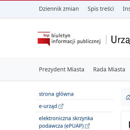
przejdź do głównego menu
przejdź do treśc
Dziennik zmian
Spis treści
In
Prezydent Miasta
Rada Miasta
strona główna
e-urząd
elektroniczna skrzynka
podawcza (ePUAP)