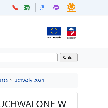
Szukaj
asta
uchwały 2024
 UCHWALONE W