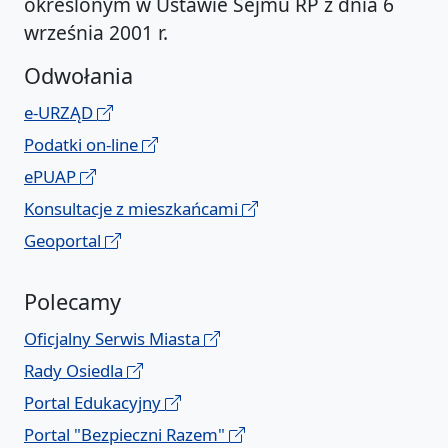
określonym w Ustawie Sejmu RP z dnia 6
września 2001 r.
Odwołania
e-URZĄD
Podatki on-line
ePUAP
Konsultacje z mieszkańcami
Geoportal
Polecamy
Oficjalny Serwis Miasta
Rady Osiedla
Portal Edukacyjny
Portal "Bezpieczni Razem"