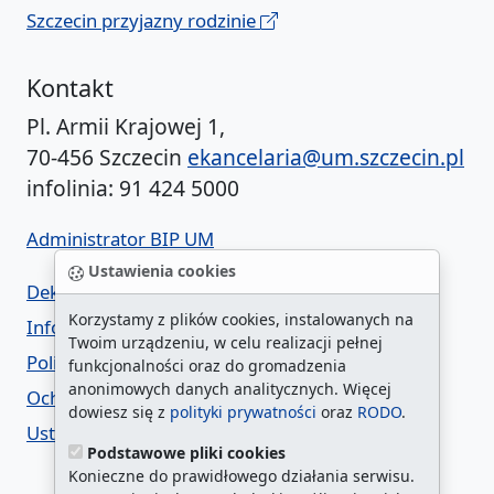
Szczecin przyjazny rodzinie
Kontakt
Pl. Armii Krajowej 1,
70-456 Szczecin
ekancelaria@um.szczecin.pl
infolinia: 91 424 5000
Administrator BIP UM
Ustawienia cookies
Deklaracja dostępności
Korzystamy z plików cookies, instalowanych na
Informacja o urzędzie w ETR
Twoim urządzeniu, w celu realizacji pełnej
Polityka prywatności
funkcjonalności oraz do gromadzenia
anonimowych danych analitycznych. Więcej
Ochrona danych osobowych
dowiesz się z
polityki prywatności
oraz
RODO
.
Ustawienia cookies
Podstawowe pliki cookies
Konieczne do prawidłowego działania serwisu.