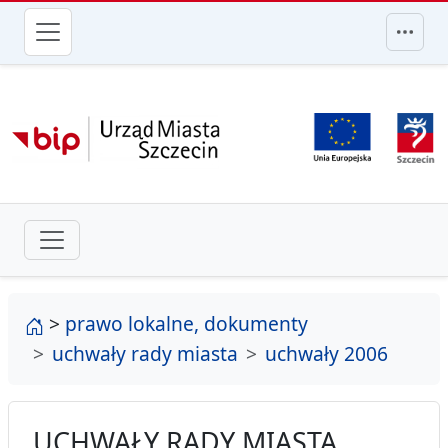
przejdź do głównego menu
strona główna
>
prawo lokalne, dokumenty
uchwały rady miasta
uchwały 2006
UCHWAŁY RADY MIASTA