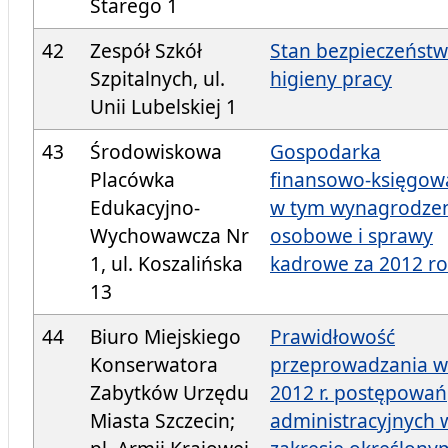
Starego 1
42
Zespół Szkół
Stan bezpieczeństw
Szpitalnych, ul.
higieny pracy
Unii Lubelskiej 1
43
Środowiskowa
Gospodarka
Placówka
finansowo-księgow
Edukacyjno-
w tym wynagrodze
Wychowawcza Nr
osobowe i sprawy
1, ul. Koszalińska
kadrowe za 2012 r
13
44
Biuro Miejskiego
Prawidłowość
Konserwatora
przeprowadzania w
Zabytków Urzędu
2012 r. postępowań
Miasta Szczecin;
administracyjnych 