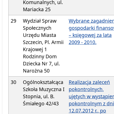
Komunalnych, ul.
Mariacka 25
29
Wydział Spraw
Wybrane zagadnien
Społecznych
gospodarki finans
Urzędu Miasta
– księgowej za lata
Szczecin, Pl. Armii
2009 - 2010.
Krajowej 1
Rodzinny Dom
Dziecka Nr 7, ul.
Narożna 50
30
Ogólnokształcąca
Realizacja zaleceń
Szkoła Muzyczna I
pokontrolnych,
Stopnia, ul. B.
ujętych w wystąpie
Śmiałego 42/43
pokontrolnym z dn
12.07.2012 r., po