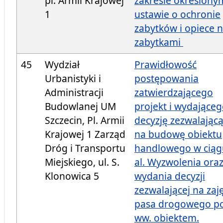
pl. Armii Krajowej
zakresie określony
1
ustawie o ochronie
zabytków i opiece 
zabytkami
45
Wydział
Prawidłowość
Urbanistyki i
postępowania
Administracji
zatwierdzającego
Budowlanej UM
projekt i wydające
Szczecin, Pl. Armii
decyzję zezwalając
Krajowej 1 Zarząd
na budowę obiektu
Dróg i Transportu
handlowego w ciąg
Miejskiego, ul. S.
al. Wyzwolenia ora
Klonowica 5
wydania decyzji
zezwalającej na zaj
pasa drogowego p
ww. obiektem.