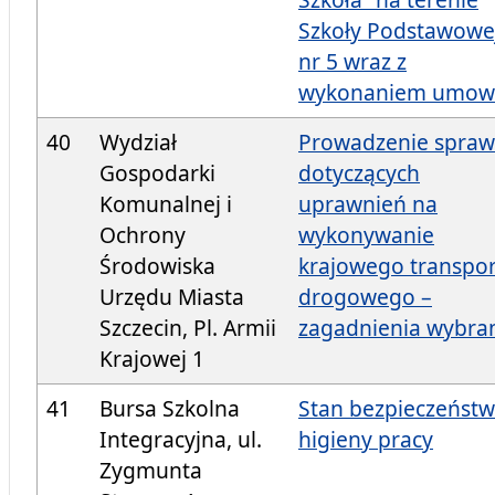
Szkoły Podstawowe
nr 5 wraz z
wykonaniem umo
40
Wydział
Prowadzenie spraw
Gospodarki
dotyczących
Komunalnej i
uprawnień na
Ochrony
wykonywanie
Środowiska
krajowego transpo
Urzędu Miasta
drogowego –
Szczecin, Pl. Armii
zagadnienia wybra
Krajowej 1
41
Bursa Szkolna
Stan bezpieczeństw
Integracyjna, ul.
higieny pracy
Zygmunta