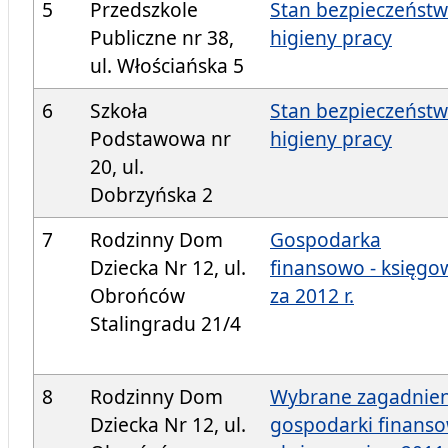
5
Przedszkole
Stan bezpieczeństw
Publiczne nr 38,
higieny pracy
ul. Włościańska 5
6
Szkoła
Stan bezpieczeństw
Podstawowa nr
higieny pracy
20, ul.
Dobrzyńska 2
7
Rodzinny Dom
Gospodarka
Dziecka Nr 12, ul.
finansowo - księgo
Obrońców
za 2012 r.
Stalingradu 21/4
8
Rodzinny Dom
Wybrane zagadnien
Dziecka Nr 12, ul.
gospodarki finans