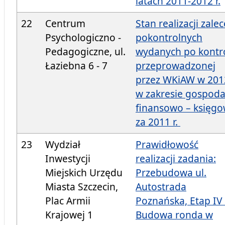
latach 2011-2012 r.
22
Centrum
Stan realizacji zale
Psychologiczno -
pokontrolnych
Pedagogiczne, ul.
wydanych po kontro
Łaziebna 6 - 7
przeprowadzonej
przez WKiAW w 2012
w zakresie gospoda
finansowo – księgo
za 2011 r.
23
Wydział
Prawidłowość
Inwestycji
realizacji zadania:
Miejskich Urzędu
Przebudowa ul.
Miasta Szczecin,
Autostrada
Plac Armii
Poznańska, Etap IV
Krajowej 1
Budowa ronda w