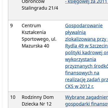
Obrońców
- księgowej za 2011 
Stalingradu 21/4
9
Centrum
Gospodarowanie
Kształcenia
pływalnią
Sportowego, ul.
zlokalizowaną przy 
Mazurska 40
Rydla 49 w Szczecin
polityki kadrowej o
wykorzystania
przyznanych środk
finansowych na
realizację zadań pr
CKS w 2012 r.
10
Rodzinny Dom
Wybrane zagadnien
Dziecka Nr 12
gospodarki finans