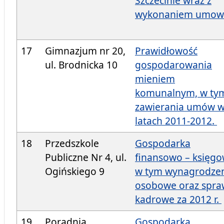
Szczecinie wraz z
wykonaniem umow
17
Gimnazjum nr 20,
Prawidłowość
ul. Brodnicka 10
gospodarowania
mieniem
komunalnym, w ty
zawierania umów 
latach 2011-2012.
18
Przedszkole
Gospodarka
Publiczne Nr 4, ul.
finansowo – księgo
Ogińskiego 9
w tym wynagrodze
osobowe oraz spra
kadrowe za 2012 r.
19
Poradnia
Gospodarka