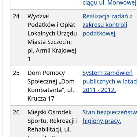
ciągu ul. Morwowej
24
Wydział
Realizacja zadań z
Podatków i Opłat
zakresu kontroli
Lokalnych Urzędu
podatkowej
Miasta Szczecin;
pl. Armii Krajowej
1
25
Dom Pomocy
System zamówień
Społecznej „Dom
publicznych w latac
Kombatanta”, ul.
2011 - 2012.
Krucza 17
26
Miejski Ośrodek
Stan bezpieczeństw
Sportu, Rekreacji i
higieny pracy.
Rehabilitacji, ul.