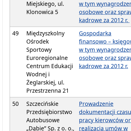
Miejskiego, ul.
w tym wynagrodze
Klonowica 5
osobowe oraz spra
kadrowe za 2012 r.
49
Międzyszkolny
Gospodarka
Ośrodek
finansowo – księgo
Sportowy
w tym wynagrodze
Euroregionalne
osobowe oraz spra
Centrum Edukacji
kadrowe za 2012 r.
Wodnej i
Żeglarskiej, ul.
Przestrzenna 21
50
Szczecińskie
Prowadzenie
Przedsiębiorstwo
dokumentacji czas
Autobusowe
pracy kierowców or
„Dąbie” Sp. z o. o.,
realizacja umów w