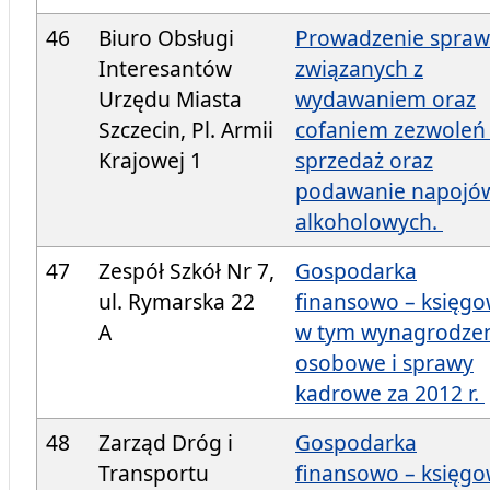
46
Biuro Obsługi
Prowadzenie spraw
Interesantów
związanych z
Urzędu Miasta
wydawaniem oraz
Szczecin, Pl. Armii
cofaniem zezwoleń
Krajowej 1
sprzedaż oraz
podawanie napojó
alkoholowych.
47
Zespół Szkół Nr 7,
Gospodarka
ul. Rymarska 22
finansowo – księgo
A
w tym wynagrodze
osobowe i sprawy
kadrowe za 2012 r.
48
Zarząd Dróg i
Gospodarka
Transportu
finansowo – księgo