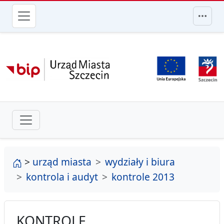
przejdź do głównego menu
strona główna
>
urząd miasta
wydziały i biura
kontrola i audyt
kontrole 2013
KONTROLE