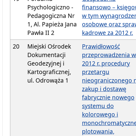
Psychologiczno -
finansowo – księgo
Pedagogiczna Nr
w tym wynagrodze
1, Al. Papieża Jana
osobowe oraz spra
Pawła II 2
kadrowe za 2012 r.
20
Miejski Ośrodek
Prawidłowość
Dokumentacji
przeprowadzenia w
Geodezyjnej i
2012 r. procedury
Kartograficznej,
przetargu
ul. Odrowąża 1
nieograniczonego 
zakup i dostawę
fabrycznie nowego
systemu do
kolorowego i
monochromatyczn
plotowania,