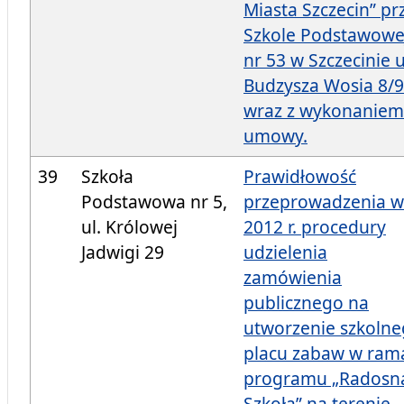
Miasta Szczecin” pr
Szkole Podstawowe
nr 53 w Szczecinie u
Budzysza Wosia 8/9
wraz z wykonaniem
umowy.
39
Szkoła
Prawidłowość
Podstawowa nr 5,
przeprowadzenia w
ul. Królowej
2012 r. procedury
Jadwigi 29
udzielenia
zamówienia
publicznego na
utworzenie szkoln
placu zabaw w ram
programu „Radosn
Szkoła” na terenie