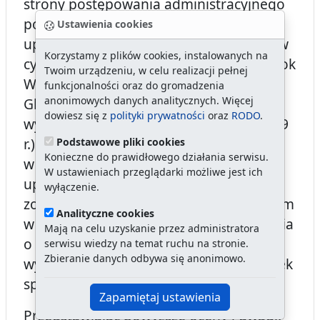
strony postępowania administracyjnego
podmiotowi wywodzącemu swe
Ustawienia cookies
uprawnienia do bycia stroną z przepisów
Korzystamy z plików cookies, instalowanych na
cywilnego prawa materialnego (np. wyrok
Twoim urządzeniu, w celu realizacji pełnej
WSA w W-wie z dnia 1.12.2011 r. i WSA w
funkcjonalności oraz do gromadzenia
anonimowych danych analitycznych. Więcej
Gliwicach z dnia 2.12.2010 r., a także
dowiesz się z
polityki prywatności
oraz
RODO
.
wyroki NSA z dnia 8.3.2005 r. i 28.04.2009
r.). Kwestia legalności działań organu
Podstawowe pliki cookies
Konieczne do prawidłowego działania serwisu.
w zakresie nieprzyznania spółce
W ustawieniach przeglądarki możliwe jest ich
uprawnienia strony rozstrzygnięta
wyłączenie.
zostanie w postępowaniu nadzwyczajnym
Analityczne cookies
w przedmiocie wznowienia postępowania
Mają na celu uzyskanie przez administratora
o ustalenie warunków zabudowy oraz o
serwisu wiedzy na temat ruchu na stronie.
Zbieranie danych odbywa się anonimowo.
wydanie pozwolenia na budowę (wniosek
spółki z dnia 26.02.2013 r.).
Zapamiętaj ustawienia
Przedstawiając powyższe oceny i uwagi,