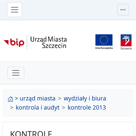
przejdź do głównego menu
strona główna
>
urząd miasta
wydziały i biura
kontrola i audyt
kontrole 2013
KONTROLE