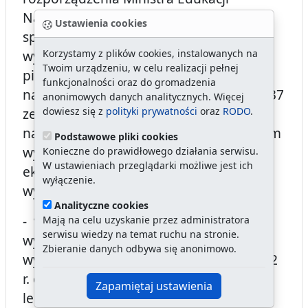
Narodowej z dnia 26 czerwca 2001 r. w
Ustawienia cookies
sprawie szczegółowych zasad ustalania
Korzystamy z plików cookies, instalowanych na
wynagrodzenia oraz ekwiwalentu
Twoim urządzeniu, w celu realizacji pełnej
pieniężnego za urlop wypoczynkowy
funkcjonalności oraz do gromadzenia
nauczycieli (Dz. U. z 2001 r. Nr 71, poz. 737
anonimowych danych analitycznych. Więcej
dowiesz się z
polityki prywatności
oraz
RODO
.
ze zm.), według których wypłacone
nauczycielom nagrody nie są składnikiem
Podstawowe pliki cookies
wynagrodzenia uwzględnianym w
Konieczne do prawidłowego działania serwisu.
W ustawieniach przeglądarki możliwe jest ich
ekwiwalencie pieniężnym za urlop
wyłączenie.
wypoczynkowy,
Analityczne cookies
- w 1. przypadku nie uwzględniono w
Mają na celu uzyskanie przez administratora
serwisu wiedzy na temat ruchu na stronie.
wypłaconym pracownikowi
Zbieranie danych odbywa się anonimowo.
wynagrodzeniu za miesiąc kwiecień 2012
r. okresu przebywania na zwolnieniu
Zapamiętaj ustawienia
lekarskim. Skutkowało to wypłatą