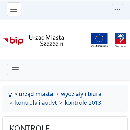
przejdź do głównego menu
strona główna
>
urząd miasta
wydziały i biura
kontrola i audyt
kontrole 2013
KONTROLE