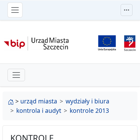
przejdź do głównego menu
strona główna
>
urząd miasta
wydziały i biura
kontrola i audyt
kontrole 2013
KONTROLE