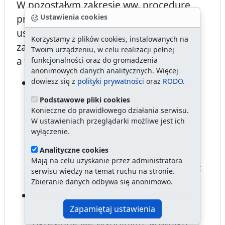
W pozostałym zakresie ww. procedurę
Ustawienia cookies
przeprowadzono zgodnie z wymogami
ustawy pzp i prawidłowo wykonano
Korzystamy z plików cookies, instalowanych na
zapisy umowy,
Twoim urządzeniu, w celu realizacji pełnej
a w szczególności;
funkcjonalności oraz do gromadzenia
anonimowych danych analitycznych. Więcej
dowiesz się z
polityki prywatności
oraz
RODO
.
sporządzono SIWZ zawierającą
wszystkie wymagane przepisami
Podstawowe pliki cookies
elementy w tym m.in. nazwę (firmę)
Konieczne do prawidłowego działania serwisu.
W ustawieniach przeglądarki możliwe jest ich
oraz adres zamawiającego, tryb
wyłączenie.
udzielenia zamówienia, opis
Analityczne cookies
przedmiotu zamówienia, termin
Mają na celu uzyskanie przez administratora
wykonania zamówienia, miejsce oraz
serwisu wiedzy na temat ruchu na stronie.
termin składania i otwarcia ofert,
Zbieranie danych odbywa się anonimowo.
prawidłowo określono przedmiot
zamówienia stosując nazwy i kody
Zapamiętaj ustawienia
określone we Wspólnym Słowniku