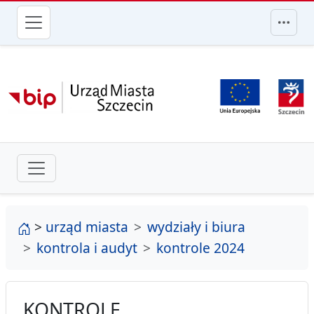
przejdź do głównego menu
strona główna
>
urząd miasta
wydziały i biura
kontrola i audyt
kontrole 2024
KONTROLE