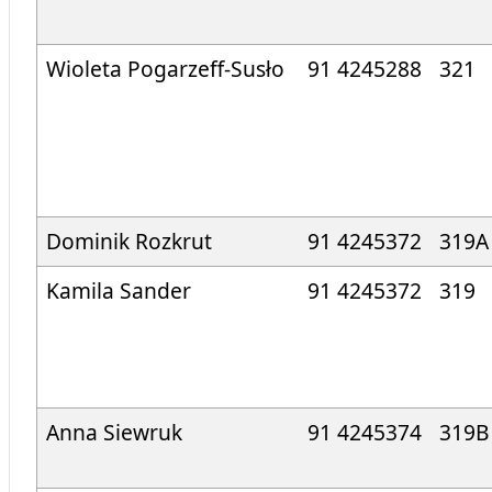
Wioleta Pogarzeff-Susło
91 4245288
321
Dominik Rozkrut
91 4245372
319A
Kamila Sander
91 4245372
319
Anna Siewruk
91 4245374
319B