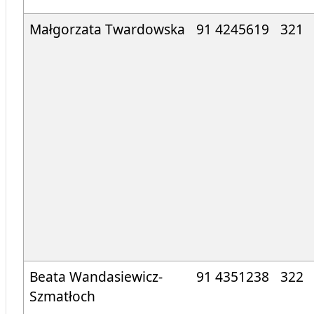
Małgorzata Twardowska
91 4245619
321
Beata Wandasiewicz-
91 4351238
322
Szmatłoch