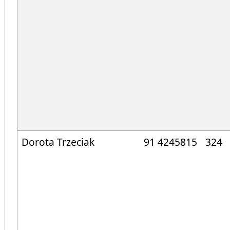
Dorota Trzeciak
91 4245815
324