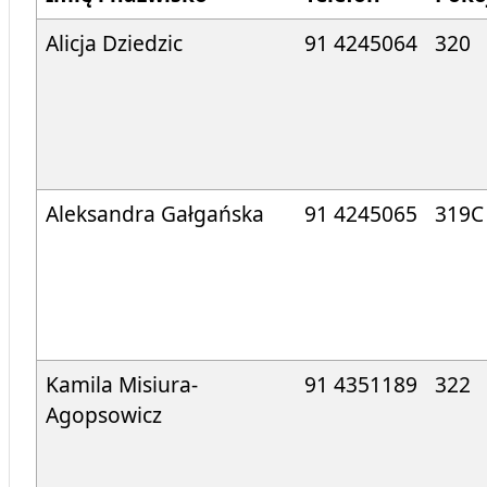
Alicja Dziedzic
91 4245064
320
Aleksandra Gałgańska
91 4245065
319C
Kamila Misiura-
91 4351189
322
Agopsowicz