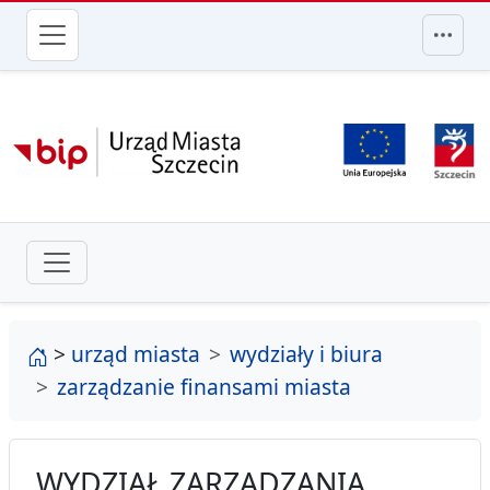
przejdź do głównego menu
strona główna
>
urząd miasta
wydziały i biura
zarządzanie finansami miasta
WYDZIAŁ ZARZĄDZANIA