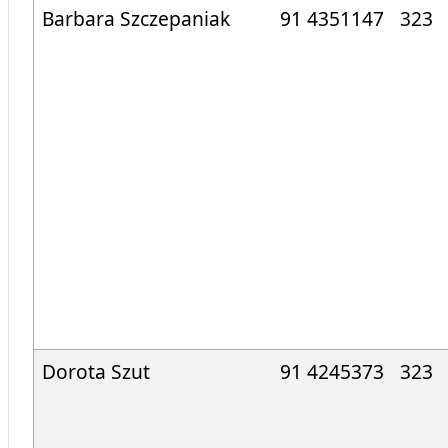
Barbara Szczepaniak
91 4351147
323
Dorota Szut
91 4245373
323