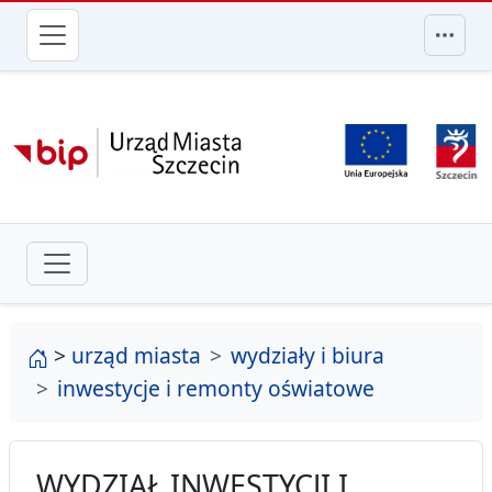
przejdź do głównego menu
strona główna
>
urząd miasta
wydziały i biura
inwestycje i remonty oświatowe
WYDZIAŁ INWESTYCJI I