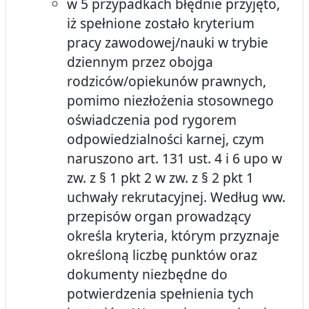
w 5 przypadkach błędnie przyjęto,
iż spełnione zostało kryterium
pracy zawodowej/nauki w trybie
dziennym przez obojga
rodziców/opiekunów prawnych,
pomimo niezłożenia stosownego
oświadczenia pod rygorem
odpowiedzialności karnej, czym
naruszono art. 131 ust. 4 i 6 upo w
zw. z § 1 pkt 2 w zw. z § 2 pkt 1
uchwały rekrutacyjnej. Według ww.
przepisów organ prowadzący
określa kryteria, którym przyznaje
określoną liczbę punktów oraz
dokumenty niezbędne do
potwierdzenia spełnienia tych