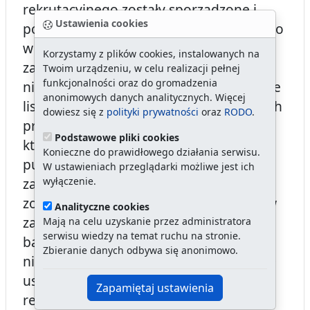
rekrutacyjnego zostały sporządzone i
Ustawienia cookies
podane do publicznej informacji zarówno
w formie listy kandydatów
Korzystamy z plików cookies, instalowanych na
zakwalifikowanych i
Twoim urządzeniu, w celu realizacji pełnej
funkcjonalności oraz do gromadzenia
niezakwalifikowanych, ale także w formie
anonimowych danych analitycznych. Więcej
listy tzw. „kandydatów zakwalifikowanych
dowiesz się z
polityki prywatności
oraz
RODO
.
przesuniętych” [9: Dotyczy kandydatów,
Podstawowe pliki cookies
którzy nie uzyskali minimalnej liczby
Konieczne do prawidłowego działania serwisu.
punktów uprawniającej do
W ustawieniach przeglądarki możliwe jest ich
wyłączenie.
zakwalifikowania do PP51, jednakże
zostali umieszczeni na liście kandydatów
Analityczne cookies
zakwalifikowanych w placówce drugiej
Mają na celu uzyskanie przez administratora
serwisu wiedzy na temat ruchu na stronie.
bądź trzeciej preferencji. ], co było
Zbieranie danych odbywa się anonimowo.
niezgodne z art. 158 ust. 1 upo oraz § 10
ust. 1 pkt 7 rozporządzenia w sprawie
Zapamiętaj ustawienia
rekrutacji, według których wyniki