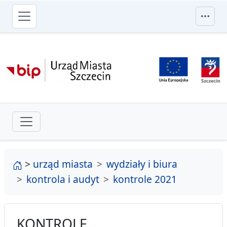
przejdź do głównego menu
strona główna
>
urząd miasta
wydziały i biura
kontrola i audyt
kontrole 2021
KONTROLE