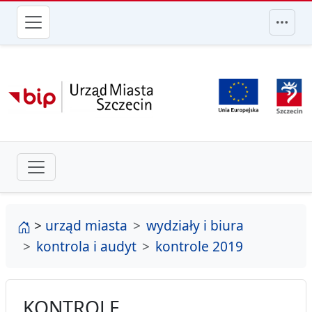
przejdź do głównego menu
strona główna
>
urząd miasta
wydziały i biura
kontrola i audyt
kontrole 2019
KONTROLE