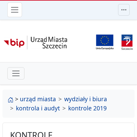
przejdź do głównego menu
strona główna
>
urząd miasta
wydziały i biura
kontrola i audyt
kontrole 2019
KONTROLE