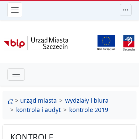
przejdź do głównego menu
strona główna
>
urząd miasta
wydziały i biura
kontrola i audyt
kontrole 2019
KONTROLE