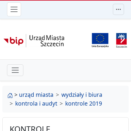
przejdź do głównego menu
strona główna
>
urząd miasta
wydziały i biura
kontrola i audyt
kontrole 2019
KONTROLE