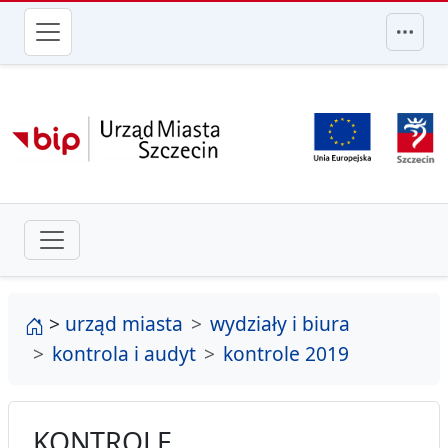
przejdź do głównego menu
strona główna
>
urząd miasta
wydziały i biura
kontrola i audyt
kontrole 2019
KONTROLE