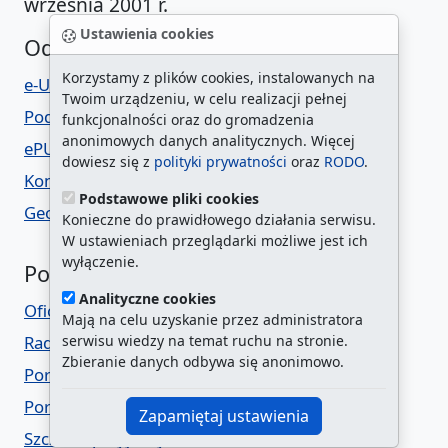
września 2001 r.
Ustawienia cookies
Odwołania
Korzystamy z plików cookies, instalowanych na
e-URZĄD
Twoim urządzeniu, w celu realizacji pełnej
Podatki on-line
funkcjonalności oraz do gromadzenia
anonimowych danych analitycznych. Więcej
ePUAP
dowiesz się z
polityki prywatności
oraz
RODO
.
Konsultacje z mieszkańcami
Podstawowe pliki cookies
Geoportal
Konieczne do prawidłowego działania serwisu.
W ustawieniach przeglądarki możliwe jest ich
wyłączenie.
Polecamy
Analityczne cookies
Oficjalny Serwis Miasta
Mają na celu uzyskanie przez administratora
serwisu wiedzy na temat ruchu na stronie.
Rady Osiedla
Zbieranie danych odbywa się anonimowo.
Portal Edukacyjny
Portal "Bezpieczni Razem"
Zapamiętaj ustawienia
Szczecin przyjazny rodzinie