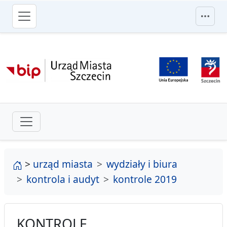
przejdź do głównego menu
strona główna
>
urząd miasta
wydziały i biura
kontrola i audyt
kontrole 2019
KONTROLE