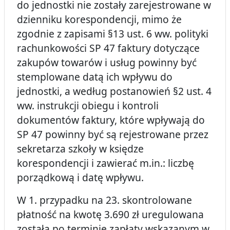
do jednostki nie zostały zarejestrowane w
dzienniku korespondencji, mimo że
zgodnie z zapisami §13 ust. 6 ww. polityki
rachunkowości SP 47 faktury dotyczące
zakupów towarów i usług powinny być
stemplowane datą ich wpływu do
jednostki, a według postanowień §2 ust. 4
ww. instrukcji obiegu i kontroli
dokumentów faktury, które wpływają do
SP 47 powinny być są rejestrowane przez
sekretarza szkoły w księdze
korespondencji i zawierać m.in.: liczbę
porządkową i datę wpływu.
W 1. przypadku na 23. skontrolowane
płatność na kwotę 3.690 zł uregulowana
została po terminie zapłaty wskazanym w