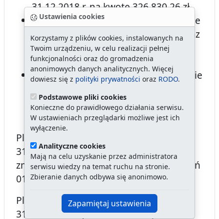
31.12.2018 r. na kwotę 326.830,26 zł,
Ustawienia cookies
Rb-Z kwartalne sprawozdanie o stanie
zobowiązań wg tytułów dłużnych oraz
Korzystamy z plików cookies, instalowanych na
poręczeń i gwarancji na dzień
Twoim urządzeniu, w celu realizacji pełnej
funkcjonalności oraz do gromadzenia
31.12.2018 r. - brak zobowiązań,
anonimowych danych analitycznych. Więcej
Rb-N kwartalne sprawozdanie o stanie
dowiesz się z
polityki prywatności
oraz
RODO
.
należności oraz wybranych aktywów
Podstawowe pliki cookies
finansowych na dzień 31.12.2018 r. –
Konieczne do prawidłowego działania serwisu.
brak należności.
W ustawieniach przeglądarki możliwe jest ich
wyłączenie.
Plan dochodów budżetowych na dzień
Analityczne cookies
31.12.2018 r. wyniósł 3.972 zł i nie uległ
Mają na celu uzyskanie przez administratora
zmianie w porównaniu z planem na dzień
serwisu wiedzy na temat ruchu na stronie.
Zbieranie danych odbywa się anonimowo.
01.01.2018 r.
Plan wydatków budżetowych na dzień
Zapamiętaj ustawienia
31.12.2018 r. wyniósł 5.099.826,85 zł i