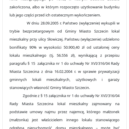
zakończona, albo w którym rozpoczęto użytkowanie budynku
lub jego części przed ich ostatecznym wykończeniem.
W dniu 28.09.2005 r. Państwo (wyłączenie) wykupili w
trybie bezprzetargowym od Gminy Miasto Szczecin lokal
mieszkalny przy ulicy Słowiczej. Państwu (wyłączenie) udzielono
bonifikaty 90% w wysokości 50.900,40 zł od ustalonej ceny
lokalu mieszkalnego (tj. 56.556 zł), wynikającą z przepisu
paragrafu § 15
załącznika nr 1 do uchwały Nr XVI/316/04 Rady
Miasta Szczecina z dnia 16.02.2004 r. w sprawie prywatyzacji
gminnych lokali mieszkalnych, użytkowych i garaży
stanowiących własność Gminy Miasto Szczecin.
Zgodnie z § 15 załącznika nr 1 do uchwały Nr XVI/316/04
Rady Miasta Szczecina lokal mieszkalny zajmowany na
podstawie umowy najmu przez najemcę, którego małżonek
(małżonka) jest właścicielem innego lokalu stanowiącego
odrębną nieruchomość, domu mieszkalnego – może być