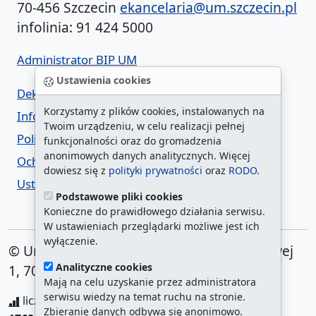
70-456 Szczecin
ekancelaria@um.szczecin.pl
infolinia: 91 424 5000
Administrator BIP UM
Ustawienia cookies
Deklaracja dostępności
Korzystamy z plików cookies, instalowanych na
Informacja o urzędzie w ETR
Twoim urządzeniu, w celu realizacji pełnej
Polityka prywatności
funkcjonalności oraz do gromadzenia
anonimowych danych analitycznych. Więcej
Ochrona danych osobowych
dowiesz się z
polityki prywatności
oraz
RODO
.
Ustawienia cookies
Podstawowe pliki cookies
Konieczne do prawidłowego działania serwisu.
W ustawieniach przeglądarki możliwe jest ich
wyłączenie.
© Urząd Miasta Szczecin. Plac Armii Krajowej
Analityczne cookies
1, 70-456 Szczecin
Mają na celu uzyskanie przez administratora
serwisu wiedzy na temat ruchu na stronie.
liczba wyświetleń:
208349529
/ aktualna strona:
Zbieranie danych odbywa się anonimowo.