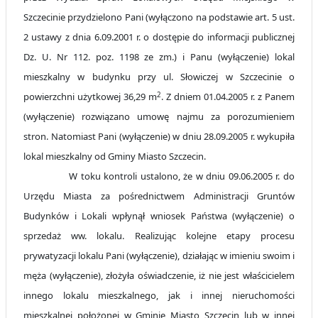
Szczecinie przydzielono Pani (wyłączono na podstawie art. 5 ust.
2 ustawy z dnia 6.09.2001 r. o dostępie do informacji publicznej
Dz. U. Nr 112. poz. 1198 ze zm.) i Panu (wyłączenie) lokal
mieszkalny w budynku przy ul. Słowiczej w Szczecinie o
2
powierzchni użytkowej
36,29 m
. Z dniem 01.04.2005 r. z Panem
(wyłączenie) rozwiązano umowę najmu za porozumieniem
stron. Natomiast Pani (wyłączenie) w dniu 28.09.2005 r. wykupiła
lokal mieszkalny od Gminy Miasto Szczecin.
W toku kontroli ustalono, że w dniu 09.06.2005 r. do
Urzędu Miasta za pośrednictwem Administracji Gruntów
Budynków i Lokali wpłynął wniosek Państwa (wyłączenie) o
sprzedaż ww. lokalu. Realizując kolejne etapy procesu
prywatyzacji lokalu Pani (wyłączenie), działając w imieniu swoim i
męża (wyłączenie), złożyła oświadczenie, iż nie jest właścicielem
innego lokalu mieszkalnego, jak i innej nieruchomości
mieszkalnej położonej w Gminie Miasto Szczecin lub w innej