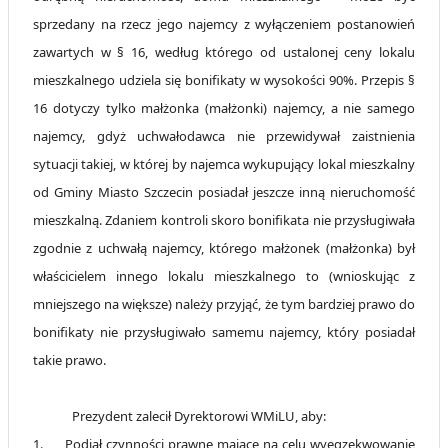
sprzedany na rzecz jego najemcy z wyłączeniem postanowień
zawartych w § 16, według którego od ustalonej ceny lokalu
mieszkalnego udziela się bonifikaty w wysokości 90%. Przepis §
16 dotyczy tylko małżonka (małżonki) najemcy, a nie samego
najemcy, gdyż uchwałodawca nie przewidywał zaistnienia
sytuacji takiej, w której by najemca wykupujący lokal mieszkalny
od Gminy Miasto Szczecin posiadał jeszcze inną nieruchomość
mieszkalną. Zdaniem kontroli skoro bonifikata nie przysługiwała
zgodnie z uchwałą najemcy, którego małżonek (małżonka) był
właścicielem innego lokalu mieszkalnego to (wnioskując z
mniejszego na większe) należy przyjąć, że tym bardziej prawo do
bonifikaty nie przysługiwało samemu najemcy, który posiadał
takie prawo.
Prezydent zalecił Dyrektorowi WMiLU, aby:
1.
Podjął czynności prawne mające na celu wyegzekwowanie