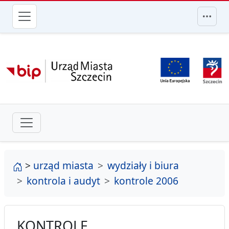
przejdź do głównego menu
strona główna
>
urząd miasta
wydziały i biura
kontrola i audyt
kontrole 2006
KONTROLE