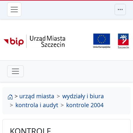
przejdź do głównego menu
strona główna
>
urząd miasta
wydziały i biura
kontrola i audyt
kontrole 2004
KONTROLE