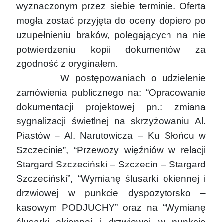
wyznaczonym przez siebie terminie. Oferta
mogła zostać przyjęta do oceny d
o
piero po
uzupełnieniu braków, polegających na nie
potwierdzeniu kopii dokumentów za
zgodność z oryginałem.
W postępowaniach o udzielenie
zamówienia publicznego na: “Opracowanie
dokumentacji projektowej pn.: zmiana
sygnalizacji świetlnej na skrzyżowaniu Al.
Piastów – Al. Narutowicza – Ku Słońcu w
Szczecinie”, “Przewozy więźniów w relacji
Stargard Szczeciński – Szczecin – Stargard
Szczeciński”, “Wymianę ślusarki okiennej i
drzwiowej w punkcie dyspozytorsko –
kasowym PODJUCHY” oraz na “Wymianę
ślusarki okienne
j
i drzwiowej w punkcie