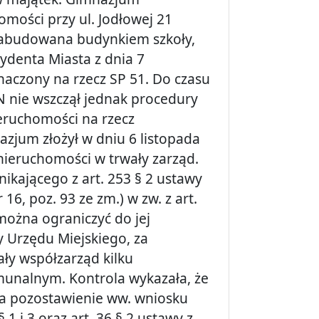
omości przy ul. Jodłowej 21
 zabudowana budynkiem szkoły,
ydenta Miasta z dnia 7
znaczony na rzecz SP 51. Do czasu
GN nie wszczął jednak procedury
eruchomości na rzecz
zjum złożył w dniu 6 listopada
 nieruchomości w trwały zarząd.
kającego z art. 253 § 2 ustawy
 16, poz. 93 ze zm.) w zw. z art.
ożna ograniczyć do jej
y Urzędu Miejskiego, za
ły współzarząd kilku
nalnym. Kontrola wykazała, że
a pozostawienie ww. wniosku
1 i 3 oraz art. 36 § 2 ustawy z