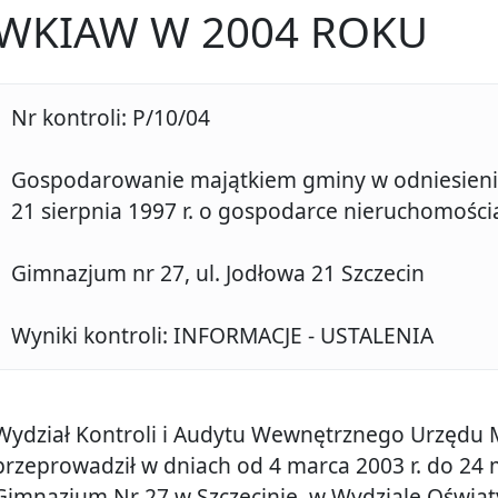
WKIAW W 2004 ROKU
Nr kontroli: P/10/04
Gospodarowanie majątkiem gminy w odniesieni
21 sierpnia 1997 r. o gospodarce nieruchomośc
Gimnazjum nr 27, ul. Jodłowa 21 Szczecin
Wyniki kontroli: INFORMACJE - USTALENIA
Wydział Kontroli i Audytu Wewnętrznego Urzędu M
przeprowadził w dniach od 4 marca 2003 r. do 24 
Gimnazjum Nr 27 w Szczecinie, w Wydziale Oświaty 