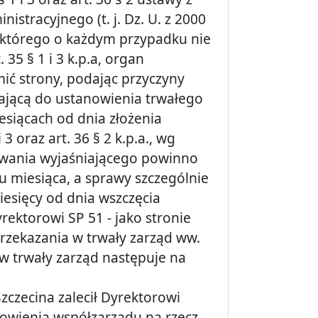
stracyjnego (t. j. Dz. U. z 2000
 wg którego o każdym przypadku nie
35 § 1 i 3 k.p.a, organ
ić strony, podając przyczyny
zającą do ustanowienia trwałego
esiącach od dnia złożenia
3 oraz art. 36 § 2 k.p.a., wg
owania wyjaśniającego powinno
gu miesiąca, a sprawy szczególnie
iesięcy od dnia wszczęcia
ektorowi SP 51 - jako stronie
rzekazania w trwały zarząd ww.
 w trwały zarząd następuje na
zczecina zalecił Dyrektorowi
owienia współzarządu na rzecz