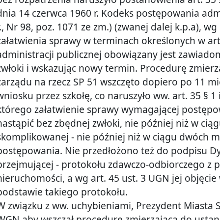
dnia 14 czerwca 1960 r. Kodeks postępowania admini
r., Nr 98, poz. 1071 ze zm.) (zwanej dalej k.p.a),
załatwienia sprawy w terminach określonych w art. 
administracji publicznej obowiązany jest zawiadom
zwłoki i wskazując nowy termin. Procedurę zmier
zarządu na rzecz SP 51 wszczęto dopiero po 11 mi
wniosku przez szkołę, co naruszyło ww. art. 35 § 1 i 
którego załatwienie sprawy wymagającej postęp
nastąpić bez zbędnej zwłoki, nie później niż w cią
skomplikowanej - nie później niż w ciągu dwóch m
postępowania. Nie przedłożono też do podpisu Dyr
przejmującej - protokołu zdawczo-odbiorczego z p
nieruchomości, a wg art. 45 ust. 3 UGN jej objęcie
podstawie takiego protokołu.
W związku z ww. uchybieniami, Prezydent Miasta S
WGN aby wszczął procedurę zmierzającą do ustan