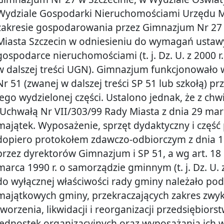
Wydziale Gospodarki Nieruchomościami Urzędu Mi
zakresie gospodarowania przez Gimnazjum Nr 27 
Miasta Szczecin w odniesieniu do wymagań ustawy 
gospodarce nieruchomościami (t. j. Dz. U. z 2000 r.
w dalszej treści UGN). Gimnazjum funkcjonowało
Nr 51 (zwanej w dalszej treści SP 51 lub szkołą) prz
jego wydzielonej części. Ustalono jednak, że z ch
(Uchwałą Nr VII/303/99 Rady Miasta z dnia 29 mar
majątek. Wyposażenie, sprzęt dydaktyczny i częś
dopiero protokołem zdawczo-odbiorczym z dnia 16
przez dyrektorów Gimnazjum i SP 51, a wg art. 18 us
marca 1990 r. o samorządzie gminnym (t. j. Dz. U. z 
do wyłącznej właściwości rady gminy należało p
majątkowych gminy, przekraczających zakres zwyk
tworzenia, likwidacji i reorganizacji przedsiębior
jednostek organizacyjnych oraz wyposażania ich