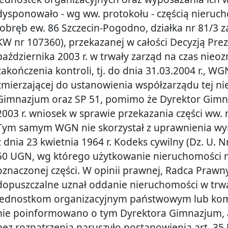
dysponowało - wg ww. protokołu - częścią nieruch
(obręb ew. 86 Szczecin-Pogodno, działka nr 81/3
KW nr 107360), przekazanej w całości Decyzją Prez
października 2003 r. w trwały zarząd na czas nieo
zakończenia kontroli, tj. do dnia 31.03.2004 r., W
zmierzającej do ustanowienia współzarządu tej ni
Gimnazjum oraz SP 51, pomimo że Dyrektor Gimna
2003 r. wniosek w sprawie przekazania części ww.
Tym samym WGN nie skorzystał z uprawnienia wyni
z dnia 23 kwietnia 1964 r. Kodeks cywilny (Dz. U. Nr
50 UGN, wg którego użytkowanie nieruchomości m
oznaczonej części. W opinii prawnej, Radca Prawn
dopuszczalne uznał oddanie nieruchomości w trwa
jednostkom organizacyjnym państwowym lub komu
nie poinformowano o tym Dyrektora Gimnazjum, 
bez rozpatrzenia naruszyło postanowienia art. 35 § 