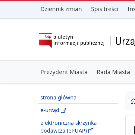
przejdź do głównego menu
przejdź do treśc
Dziennik zmian
Spis treści
In
Prezydent Miasta
Rada Miasta
strona główna
e-urząd
elektroniczna skrzynka
podawcza (ePUAP)