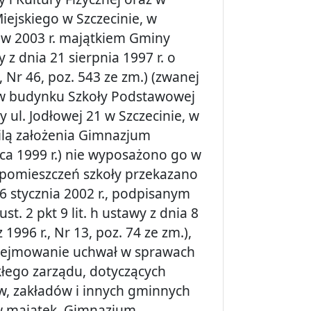
ejskiego w Szczecinie, w
w 2003 r. majątkiem Gminy
z dnia 21 sierpnia 1997 r. o
, Nr 46, poz. 543 ze zm.) (zwanej
 w budynku Szkoły Podstawowej
y ul. Jodłowej 21 w Szczecinie, w
wilą założenia Gimnazjum
ca 1999 r.) nie wyposażono go w
ć pomieszczeń szkoły przekazano
 stycznia 2002 r., podpisanym
t. 2 pkt 9 lit. h ustawy z dnia 8
1996 r., Nr 13, poz. 74 ze zm.),
odejmowanie uchwał w sprawach
łego zarządu, dotyczących
stw, zakładów i innych gminnych
 w majątek. Gimnazjum