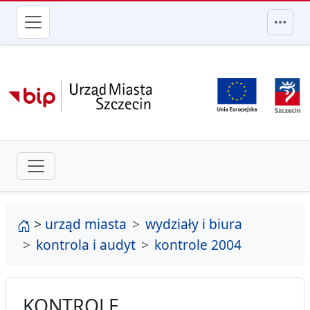
przejdź do głównego menu
strona główna
>
urząd miasta
wydziały i biura
kontrola i audyt
kontrole 2004
KONTROLE