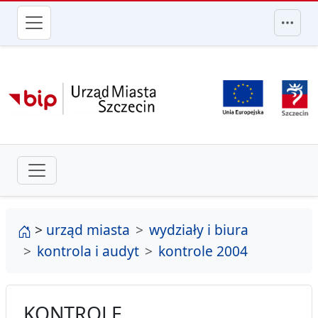
przejdź do głównego menu
strona główna
>
urząd miasta
wydziały i biura
kontrola i audyt
kontrole 2004
KONTROLE