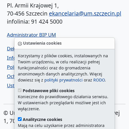
Pl. Armii Krajowej 1,
70-456 Szczecin
ekancelaria@um.szczecin.pl
infolinia: 91 424 5000
Administrator BIP UM
Ustawienia cookies
Deklaracja dostępności
Korzystamy z plików cookies, instalowanych na
Informacja o urzędzie w ETR
Twoim urządzeniu, w celu realizacji pełnej
Polityka prywatności
funkcjonalności oraz do gromadzenia
anonimowych danych analitycznych. Więcej
Ochrona danych osobowych
dowiesz się z
polityki prywatności
oraz
RODO
.
Ustawienia cookies
Podstawowe pliki cookies
Konieczne do prawidłowego działania serwisu.
W ustawieniach przeglądarki możliwe jest ich
wyłączenie.
© Urząd Miasta Szczecin. Plac Armii Krajowej
Analityczne cookies
1, 70-456 Szczecin
Mają na celu uzyskanie przez administratora