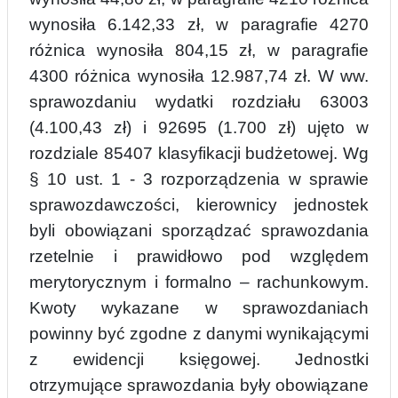
wynosiła 6.142,33 zł, w paragrafie 4270
różnica wynosiła 804,15 zł, w paragrafie
4300 różnica wynosiła 12.987,74 zł. W ww.
sprawozdaniu wydatki rozdziału 63003
(4.100,43 zł) i 92695 (1.700 zł) ujęto w
rozdziale 85407 klasyfika
c
ji budżetowej. Wg
§ 10 ust. 1 - 3 rozporządzenia w sprawie
sprawozdawczości, kierownicy jednostek
byli obowiązani sporządzać sprawozdania
rzetelnie i prawidłowo pod względem
merytorycznym i formalno – rachunkowym.
Kwoty wykazane w sprawozdaniach
powinny
b
yć zgodne z danymi wynikającymi
z ewidencji księgowej. Jednostki
otrzymujące sprawozdania były obowiązane