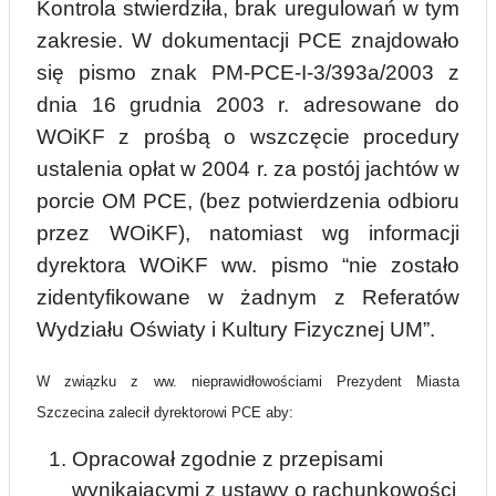
Kontrola stwierdziła, brak uregulowań w tym
zakresie. W dokumentacji PCE znajdowało
się pismo znak PM-PCE-I
-
3/393a/2003 z
dnia 16 grudnia 2003 r. adresowane do
WOiKF z prośbą o wszczęcie procedury
ustalenia opłat w 2004 r. za postój jachtów w
porcie OM PCE, (bez potwierdzenia odbioru
przez WOiKF), natomiast wg informacji
dyrektora WOiKF ww. pismo “nie zostało
z
identyfikowane w żadnym z Referatów
Wydziału Oświaty i Kultury Fizycznej UM”.
W związku z ww. nieprawidłowościami Prezydent Miasta
Szczecina zalecił dyrektorowi
PCE aby:
Opracował zgodnie z przepisami
wynikającymi z ustawy o rachunkowości