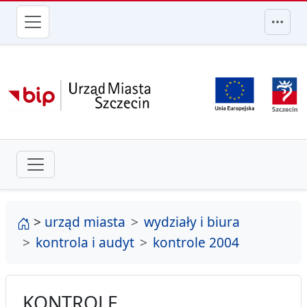
przejdź do głównego menu
strona główna
>
urząd miasta
wydziały i biura
kontrola i audyt
kontrole 2004
KONTROLE