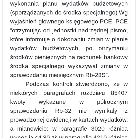
wykonania planu wydatków budżetowych
(sporządzanych do środka specjalnego)
W
g
wyjaśnień głównego księgowego PCE, PCE
“otrzymując od jednostki nadrzędnej pismo,
które informuje o dokonaniu zmian w planie
wydatków budżetowych, po otrzymaniu
środków pieniężnych na rachunek bankowy
środka specjalnego wykazywał zmiany w
sprawozdaniu
m
iesięcznym Rb-28S”.
Podczas kontroli stwierdzono, że w
niektórych paragrafach rozdziału 85407
kwoty wykazane w półrocznym
sprawozdaniu Rb-32 nie wynikały z
prowadzonej ewidencji w kartach wydatków,
a mianowicie: w paragrafie 3020 różnica
wynosiła 44,80 zł; w paragrafie 4210 różnica