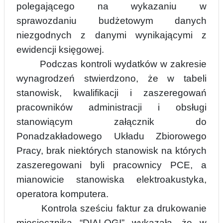
polegającego na wykazaniu w
sprawozdaniu budżetowym
danych
niez
godnych z danymi wynikającymi z
ewidencji księgowej.
Podczas kontroli wydatków w zakresie
wynagrodzeń stwierdzono, że w tabeli
stanowisk, kwalifikacji i zaszeregowań
pracowników administracji i obsługi
stanowiącym załącznik do
Ponadzakładowego Układu Zbio
rowego
Pracy, brak niektórych stanowisk na których
zaszeregowani byli pracownicy PCE, a
mianowicie stanowiska elektroakustyka,
operatora komputera.
Kontrola sześciu faktur za drukowanie
miesięcznika “DIALOGI” wykazała, że w