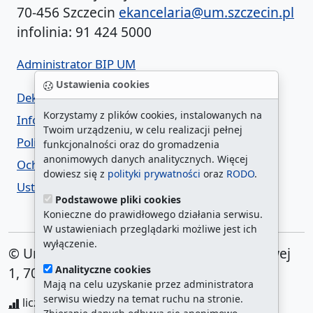
70-456 Szczecin
ekancelaria@um.szczecin.pl
infolinia: 91 424 5000
Administrator BIP UM
Ustawienia cookies
Deklaracja dostępności
Korzystamy z plików cookies, instalowanych na
Informacja o urzędzie w ETR
Twoim urządzeniu, w celu realizacji pełnej
Polityka prywatności
funkcjonalności oraz do gromadzenia
anonimowych danych analitycznych. Więcej
Ochrona danych osobowych
dowiesz się z
polityki prywatności
oraz
RODO
.
Ustawienia cookies
Podstawowe pliki cookies
Konieczne do prawidłowego działania serwisu.
W ustawieniach przeglądarki możliwe jest ich
wyłączenie.
© Urząd Miasta Szczecin. Plac Armii Krajowej
Analityczne cookies
1, 70-456 Szczecin
Mają na celu uzyskanie przez administratora
serwisu wiedzy na temat ruchu na stronie.
liczba wyświetleń:
208714705
/ aktualna strona: