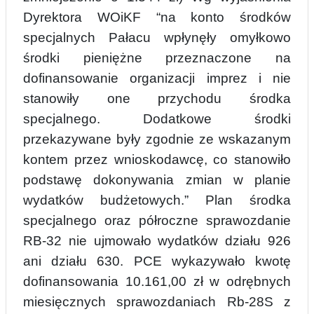
Dyrektora WOiKF “na konto środków
specjalnych Pałacu wpłynęły omyłkowo
środki pieniężne przeznaczone na
dofinansow
a
nie organizacji imprez i nie
stanowiły one przychodu środka
specjalnego. Dodatkowe środki
przekazywane były zgodnie ze wskazanym
kontem przez wnioskodawcę, co stanowiło
podstawę dokonywania zmian w planie
wydatków budżetowych.” Plan środka
specjalnego or
a
z półroczne sprawozdanie
RB-32 nie ujmowało wydatków działu 926
ani działu 630. PCE wykazywało kwotę
dofinansowania 10.161,00 zł w odrębnych
miesięcznych sprawozdaniach Rb-28S z