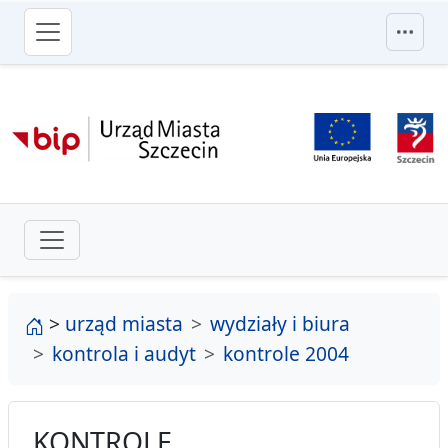
przejdź do głównego menu
strona główna
>
urząd miasta
wydziały i biura
kontrola i audyt
kontrole 2004
KONTROLE