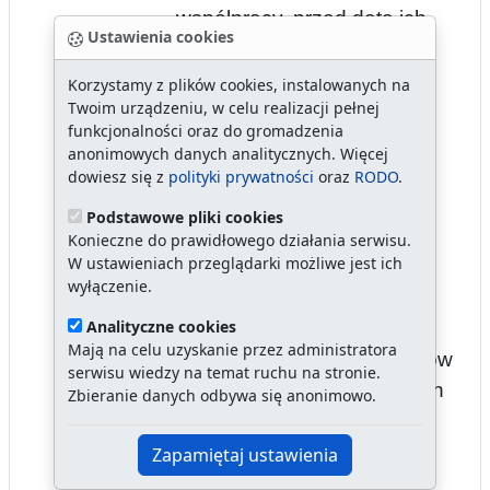
współpracy, przed datą ich
Ustawienia cookies
zawarcia.
Korzystamy z plików cookies, instalowanych na
Wprowadzić procedury
Twoim urządzeniu, w celu realizacji pełnej
nadzoru nad weryfikacją
funkcjonalności oraz do gromadzenia
anonimowych danych analitycznych. Więcej
prawidłowości rozliczeń
dowiesz się z
polityki prywatności
oraz
RODO
.
dotacji.
Podstawowe pliki cookies
Korygować przedstawiane
Konieczne do prawidłowego działania serwisu.
W ustawieniach przeglądarki możliwe jest ich
we wnioskach o zawarcie
wyłączenie.
kontraktu, kosztorysów
Analityczne cookies
realizacji zleconych zadań,
Mają na celu uzyskanie przez administratora
przed przygotowaniem umów
serwisu wiedzy na temat ruchu na stronie.
dotacyjnych, w przypadkach
Zbieranie danych odbywa się anonimowo.
gdy przyznano dotację w
kwocie innej niż
Zapamiętaj ustawienia
wnioskowana.