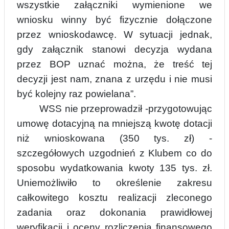
wsz
y
stkie załączniki wymienione we
wniosku winny być fizycznie dołączone
przez wnioskodawcę. W sytuacji jednak,
gdy załącznik stanowi decyzja wydana
przez BOP uznać można, że treść tej
decyzji jest nam, znana z urzędu i nie musi
być kolejny raz powielana”.
WS
S nie przeprowadził -przygotowując
umowę dotacyjną na mniejszą kwotę dotacji
niż wnioskowana (350 tys. zł) -
szczegółowych uzgodnień z Klubem co do
sposobu wydatkowania kwoty 135 tys. zł.
Uniemożliwiło to określenie zakresu
całkowitego kosztu realizacji zl
e
conego
zadania oraz dokonania prawidłowej
weryfikacji i oceny rozliczenia finansowego