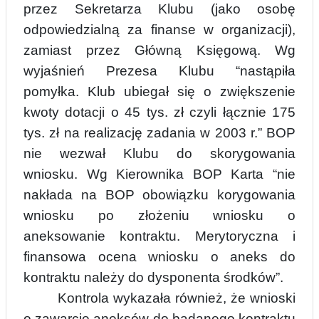
przez Sekretarza Klubu (jako osobę
odpowiedzialną za finanse w organizacji),
zamiast przez Główną Księgową. Wg
wyjaśnień Prezesa Klubu “nastąpiła
pomyłka. Klub ubiegał
się o zwiększenie
kwoty dotacji o 45 tys. zł czyli łącznie 175
tys. zł na realizację zadania w 2003 r.” BOP
nie wezwał Klubu do skorygowania
wniosku. Wg Kierownika BOP Karta “nie
nakłada na BOP obowiązku korygowania
wniosku po złożeniu wniosku o
aneksowan
i
e kontraktu. Merytoryczna i
finansowa ocena wniosku o aneks do
kontraktu należy do dysponenta środków”.
Kontrola wykazała również, że wnioski
o zawarcie aneksów do badanego kontraktu