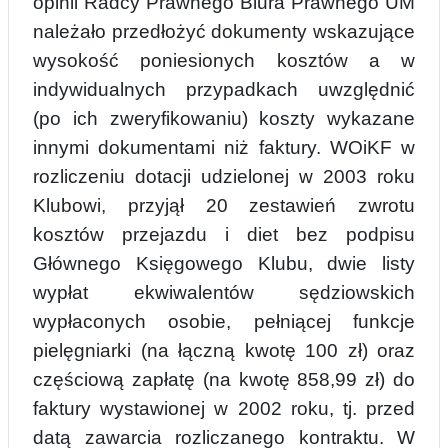
opinii Radcy Prawnego Biura Prawnego UM
należało przedłożyć dokumenty wskazujące
wysokość poniesionych kosztów a w
indywidualnych przypadkach uwzględnić
(po ich zweryfikowaniu) kosz
t
y wykazane
innymi dokumentami niż faktury. WOiKF w
rozliczeniu dotacji udzielonej w 2003 roku
Klubowi, przyjął 20 zestawień zwrotu
kosztów przejazdu i diet bez podpisu
Głównego Księgowego Klubu, dwie listy
wypłat ekwiwalentów sędziowskich
wypłaconych o
s
obie, pełniącej funkcje
pielęgniarki (na łączną kwotę 100 zł) oraz
częściową zapłatę (na kwotę 858,99 zł) do
faktury wystawionej w 2002 roku, tj. przed
datą zawarcia rozliczanego kontraktu. W