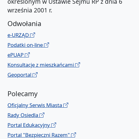
określonym w Ustawie Sejmu RP z dnia 6
września 2001 r.
Odwołania
e-URZĄD
Podatki on-line
ePUAP
Konsultacje z mieszkańcami
Geoportal
Polecamy
Oficjalny Serwis Miasta
Rady Osiedla
Portal Edukacyjny
Portal "Bezpieczni Razem"