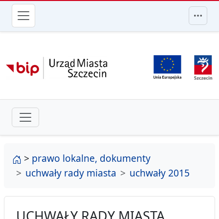
przejdź do głównego menu
strona główna
>
prawo lokalne, dokumenty
uchwały rady miasta
uchwały 2015
UCHWAŁY RADY MIASTA