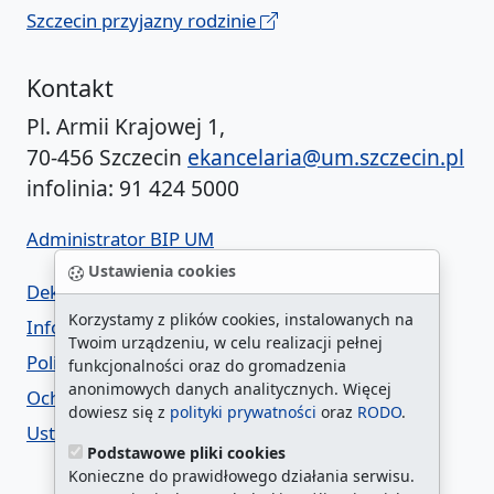
Szczecin przyjazny rodzinie
Kontakt
Pl. Armii Krajowej 1,
70-456 Szczecin
ekancelaria@um.szczecin.pl
infolinia: 91 424 5000
Administrator BIP UM
Ustawienia cookies
Deklaracja dostępności
Korzystamy z plików cookies, instalowanych na
Informacja o urzędzie w ETR
Twoim urządzeniu, w celu realizacji pełnej
Polityka prywatności
funkcjonalności oraz do gromadzenia
anonimowych danych analitycznych. Więcej
Ochrona danych osobowych
dowiesz się z
polityki prywatności
oraz
RODO
.
Ustawienia cookies
Podstawowe pliki cookies
Konieczne do prawidłowego działania serwisu.