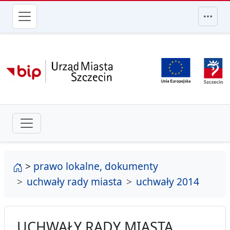
przejdź do głównego menu
strona główna
>
prawo lokalne, dokumenty
uchwały rady miasta
uchwały 2014
UCHWAŁY RADY MIASTA