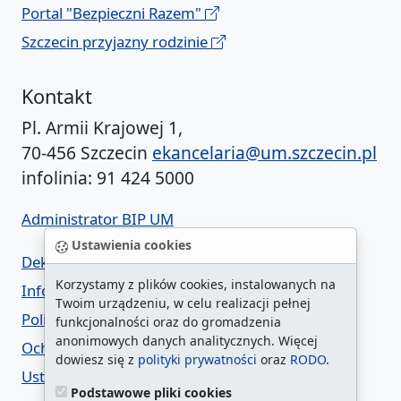
Portal "Bezpieczni Razem"
Szczecin przyjazny rodzinie
Kontakt
Pl. Armii Krajowej 1,
70-456 Szczecin
ekancelaria@um.szczecin.pl
infolinia: 91 424 5000
Administrator BIP UM
Ustawienia cookies
Deklaracja dostępności
Korzystamy z plików cookies, instalowanych na
Informacja o urzędzie w ETR
Twoim urządzeniu, w celu realizacji pełnej
Polityka prywatności
funkcjonalności oraz do gromadzenia
anonimowych danych analitycznych. Więcej
Ochrona danych osobowych
dowiesz się z
polityki prywatności
oraz
RODO
.
Ustawienia cookies
Podstawowe pliki cookies