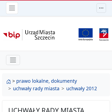
przejdź do głównego menu
strona główna
>
prawo lokalne, dokumenty
uchwały rady miasta
uchwały 2012
UCHWAŁY RADY MIASTA