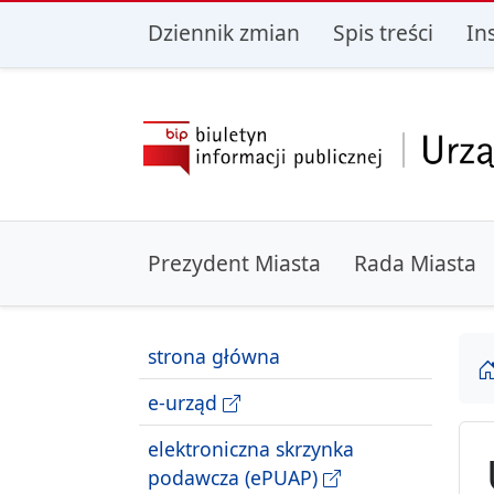
przejdź do głównego menu
przejdź do treśc
Dziennik zmian
Spis treści
In
Prezydent Miasta
Rada Miasta
strona główna
e-urząd
elektroniczna skrzynka
podawcza (ePUAP)