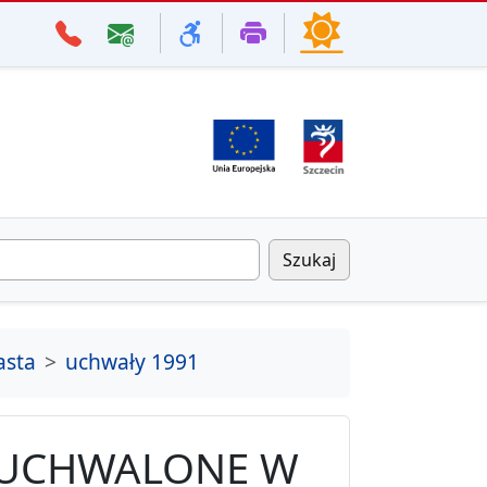
Szukaj
asta
uchwały 1991
 UCHWALONE W