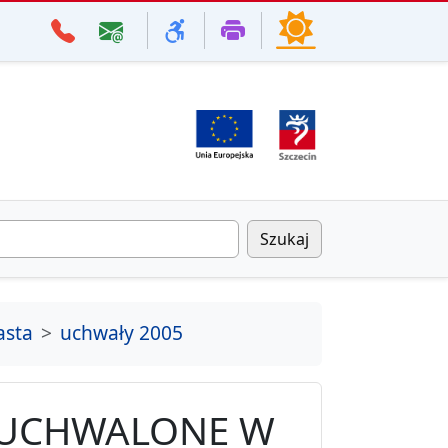
Szukaj
asta
uchwały 2005
 UCHWALONE W