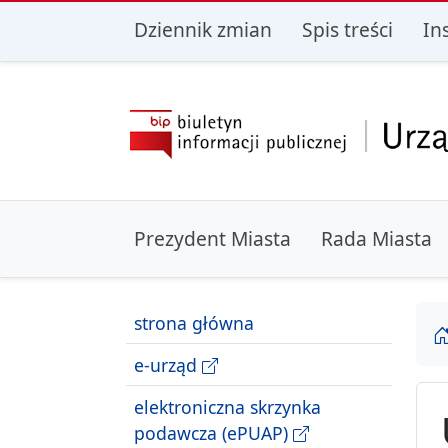
przejdź do głównego menu
przejdź do treśc
Dziennik zmian
Spis treści
In
Prezydent Miasta
Rada Miasta
strona główna
e-urząd
elektroniczna skrzynka
podawcza (ePUAP)