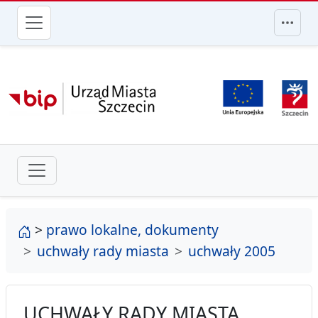
przejdź do głównego menu
strona główna
>
prawo lokalne, dokumenty
uchwały rady miasta
uchwały 2005
UCHWAŁY RADY MIASTA