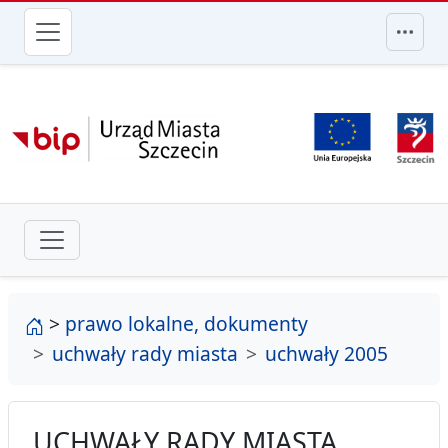
przejdź do głównego menu
strona główna
>
prawo lokalne, dokumenty
uchwały rady miasta
uchwały 2005
UCHWAŁY RADY MIASTA