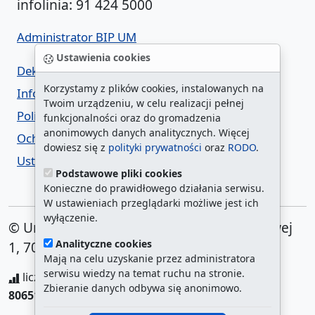
infolinia: 91 424 5000
Administrator BIP UM
Ustawienia cookies
Deklaracja dostępności
Korzystamy z plików cookies, instalowanych na
Informacja o urzędzie w ETR
Twoim urządzeniu, w celu realizacji pełnej
Polityka prywatności
funkcjonalności oraz do gromadzenia
anonimowych danych analitycznych. Więcej
Ochrona danych osobowych
dowiesz się z
polityki prywatności
oraz
RODO
.
Ustawienia cookies
Podstawowe pliki cookies
Konieczne do prawidłowego działania serwisu.
W ustawieniach przeglądarki możliwe jest ich
wyłączenie.
© Urząd Miasta Szczecin. Plac Armii Krajowej
Analityczne cookies
1, 70-456 Szczecin
Mają na celu uzyskanie przez administratora
serwisu wiedzy na temat ruchu na stronie.
liczba wyświetleń:
208267161
/ aktualna strona:
Zbieranie danych odbywa się anonimowo.
806513
/
najczęściej odwiedzane strony