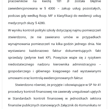
pracowników na kwotę 181 zł została błędnie
zaewidencjonowana w § 4300
– zakup usług pozostałych,
podczas gdy w
edług Rozp. MF
o klasyfikacji
do ewidencji
usług
medycznych służy
§ 4280.
W wyniku kontroli polityki szkoły dotyczącej najmu pomieszczeń
stwierdzono, że nie zawierano umów w przypadkach
wynajmowania pomieszczeń na kilka godzin jednego dnia. Nie
wystawiano każdorazowo faktur dokumentujących fakt
sprzedaży (jedynie kwit KP). Powyższe wiąże się z ryzykiem
niedostatecznego nadzoru kierownika administracyjno –
gospodarczego i głównego księgowego nad wystawianymi
umowami oraz kontrolą ewidencjonowanych faktur.
Stwierdzono również, że przyjęte i obowiązujące w SP Nr 41
procedury kontroli finansowej nie zawierały uregulowań ujętych
w Standardach kontroli finansowej w jednostkach sektora
finansów publicznych stanowiących Załącznik do Komunikatu nr