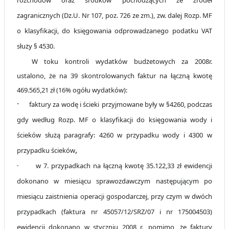
rozchodów oraz środków pochodzących ze źródeł
zagranicznych (Dz.U. Nr 107, poz. 726 ze zm.), zw. dalej Rozp. MF
o klasyfikacji, do księgowania odprowadzanego podatku VAT
służy § 4530.
W toku kontroli wydatków budżetowych za 2008r.
ustalono, że na 39 skontrolowanych faktur na łączną kwotę
469.565,21 zł (16% ogółu wydatków):
·
faktury za wodę i ścieki
przyjmowane były w §4260, podczas
gdy według Rozp. MF o klasyfikacji do
księgowania wody i
ścieków służą paragrafy: 4260 w przypadku wody i 4300 w
,
przypadku ścieków
·
w 7. przypadkach na łączną kwotę 35.122,33 zł ewidencji
dokonano w miesiącu sprawozdawczym następującym po
miesiącu zaistnienia operacji gospodarczej, przy czym w dwóch
przypadkach (faktura
nr 45057/12/SRZ/07 i nr 175004503)
ewidencji dokonano w styczniu 2008 r., pomimo, że faktury