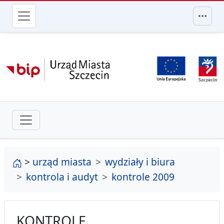
przejdź do głównego menu
strona główna
>
urząd miasta
wydziały i biura
kontrola i audyt
kontrole 2009
KONTROLE