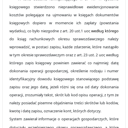
księgowego stwierdzono nieprawidłowe ewidencjonowanie
kosztów polegające na ujmowaniu w księgach dokumentów
księgowych dopiero w momencie ich zapłaty (powstania
wydatku), co było niezgodne z art. 20 ust.1 uor,
według którego
do ksiąg rachunkowych okresu sprawozdawczego należy
wprowadzić, w postaci zapisu, każde zdarzenie, które nastąpiło
w tym okresie sprawozdawczym oraz z art. 23 ust. 2 uor, według
którego zapis księgowy powinien zawierać co najmniej: datę
dokonania operacji gospodarczej, określenie rodzaju i numer
identyfikacyjny dowodu księgowego stanowiącego podstawę
zapisu oraz jego datę, jeżeli różni się ona od daty dokonania
operacji, zrozumiały tekst, skrót lub kod opisu operacji, z tym że
należy posiadać pisemne objaśnienia treści skrótów lub kodów,
kwotę i datę zapisu, oznaczenie kont, których dotyczy.
System zawierał informacje o operacjach gospodarczych, które
dotyczyły wcześniejszego okresu sprawozdawczego, a które