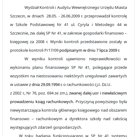
Wydział Kontroli i Audytu Wewnętrznego Urzędu Miasta
Szczecin, w dniach 28.05. - 26.06.2009 r. przeprowadził kontrolę
w Szkole Podstawowej Nr 41 ul. Cyryla i Metodego 44 w
Szczecinie, zw. dalej SP Nr 41, w zakresie gospodarki finansowo –
księgowej za 2008 r. Wyniki kontroli przedstawione zostały w
protokole kontroli P/17/09
podpisanym w dniu 7 lipca 2009 r.
W wyniku kontroli ujawniono nieprawidłowości w
wykonaniu planu finansowego SP Nr 41, polegające przede
wszystkim na niestosowaniu niektórych uregulowań zawartych
w ustawie
z dnia 29.09.1994 r.
o rachunkowości (j.t. Dz.U.
z 2002 r., Nr 76, poz. 694 ze zm.),
zwanej dalej uor i niewłaściwym
prowadzeniu ksiąg rachunkowych
. Przyczyną powyższego była
niewystarczająca kontrola głównego księgowego nad obszarem
finansowo – rachunkowym a dyrektora szkoły nad całością
występujących zdarzeń gospodarczych.
W toku badania funkcjonującego w SP Nr 41 systemu