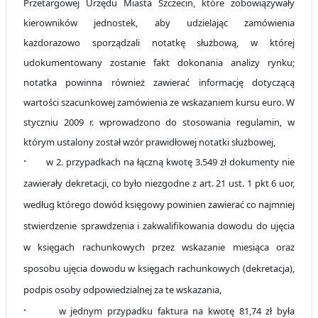
Przetargowej Urzędu Miasta Szczecin,
które zobowiązywały
kierowników jednostek, aby udzielając zamówienia
każdorazowo sporządzali notatkę służbową, w której
udokumentowany zostanie fakt dokonania analizy rynku;
notatka powinna również zawierać informację dotyczącą
wartości szacunkowej zamówienia ze wskazaniem kursu euro. W
styczniu 2009 r. wprowadzono do stosowania regulamin, w
którym ustalony został wzór prawidłowej notatki służbowej,
·
w 2. przypadkach na łączną kwotę 3.549 zł dokumenty nie
zawierały dekretacji, co było niezgodne z art. 21 ust. 1 pkt 6 uor,
według którego dowód księgowy powinien zawierać co najmniej
stwierdzenie
sprawdzenia i zakwalifikowania dowodu do ujęcia
w księgach rachunkowych przez wskazanie miesiąca oraz
sposobu ujęcia dowodu w księgach rachunkowych (dekretacja),
podpis osoby odpowiedzialnej za te wskazania,
·
w jednym przypadku faktura na kwotę 81,74 zł była