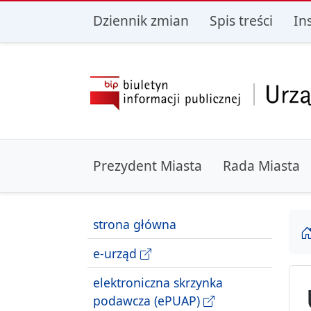
przejdź do głównego menu
przejdź do treśc
Dziennik zmian
Spis treści
In
Prezydent Miasta
Rada Miasta
strona główna
e-urząd
elektroniczna skrzynka
podawcza (ePUAP)