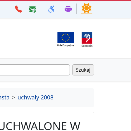
Szukaj
asta
uchwały 2008
 UCHWALONE W