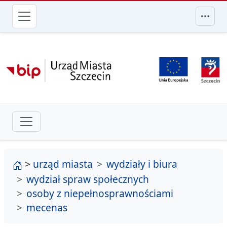
przejdź do głównego menu
strona główna
>
urząd miasta
wydziały i biura
wydział spraw społecznych
osoby z niepełnosprawnościami
mecenas