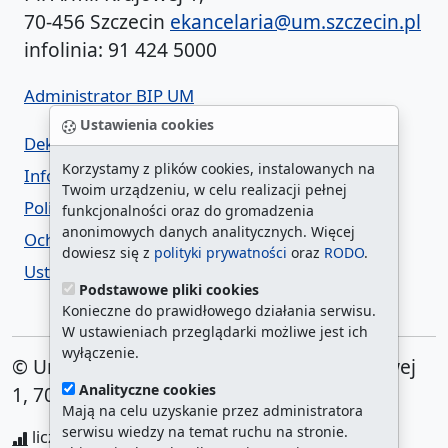
70-456 Szczecin
ekancelaria@um.szczecin.pl
infolinia: 91 424 5000
Administrator BIP UM
Ustawienia cookies
Deklaracja dostępności
Korzystamy z plików cookies, instalowanych na
Informacja o urzędzie w ETR
Twoim urządzeniu, w celu realizacji pełnej
Polityka prywatności
funkcjonalności oraz do gromadzenia
anonimowych danych analitycznych. Więcej
Ochrona danych osobowych
dowiesz się z
polityki prywatności
oraz
RODO
.
Ustawienia cookies
Podstawowe pliki cookies
Konieczne do prawidłowego działania serwisu.
W ustawieniach przeglądarki możliwe jest ich
wyłączenie.
© Urząd Miasta Szczecin. Plac Armii Krajowej
Analityczne cookies
1, 70-456 Szczecin
Mają na celu uzyskanie przez administratora
serwisu wiedzy na temat ruchu na stronie.
liczba wyświetleń:
208326137
/ aktualna strona: