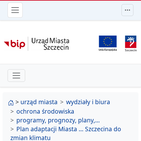
przejdź do głównego menu
strona główna
>
urząd miasta
wydziały i biura
ochrona środowiska
programy, prognozy, plany,...
Plan adaptacji Miasta ... Szczecina do
zmian klimatu