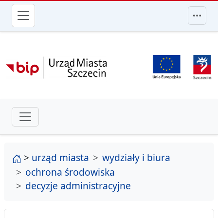
przejdź do głównego menu
strona główna
>
urząd miasta
wydziały i biura
ochrona środowiska
decyzje administracyjne