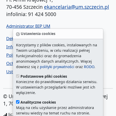
70-456 Szczecin
ekancelaria@um.szczecin.pl
infolinia: 91 424 5000
Administrator BIP UM
Ustawienia cookies
Deklaracja dostępności
Korzystamy z plików cookies, instalowanych na
Informacja o urzędzie w ETR
Twoim urządzeniu, w celu realizacji pełnej
Polityka prywatności
funkcjonalności oraz do gromadzenia
anonimowych danych analitycznych. Więcej
Ochrona danych osobowych
dowiesz się z
polityki prywatności
oraz
RODO
.
Ustawienia cookies
Podstawowe pliki cookies
Konieczne do prawidłowego działania serwisu.
W ustawieniach przeglądarki możliwe jest ich
wyłączenie.
© Urząd Miasta Szczecin. Plac Armii Krajowej
Analityczne cookies
1, 70-456 Szczecin
Mają na celu uzyskanie przez administratora
serwisu wiedzy na temat ruchu na stronie.
liczba wyświetleń:
208219506
/ aktualna strona: