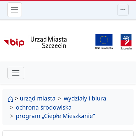
przejdź do głównego menu
strona główna
>
urząd miasta
wydziały i biura
ochrona środowiska
program „Ciepłe Mieszkanie”