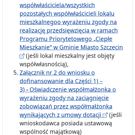
współwłaściciela/wszystkich
pozostałych współwłaścicieli lokalu
mieszkalnegoo wyrażeniu zgody na
realizację przedsięwzięcia w ramach
Programu Priorytetowego „Ciepłe
Mieszkanie” w Gminie Miasto Szczecin
(jeśli lokal mieszkalny jest objęty
współwłasnością),
Załącznik nr 2 do wniosku o
dofinansowanie dla Części 1) –
3)
-
Oświadczenie współmałżonka o
wyrażeniu zgody na zaciągnięcie
zobowiązań przez współmałżonka
wynikających z umowy dotacji
(jeśli
wnioskodawca posiada ustawową
wspólność majątkową)