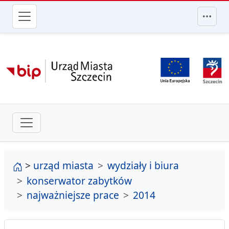
przejdź do głównego menu
strona główna
>
urząd miasta
wydziały i biura
konserwator zabytków
najważniejsze prace
2014