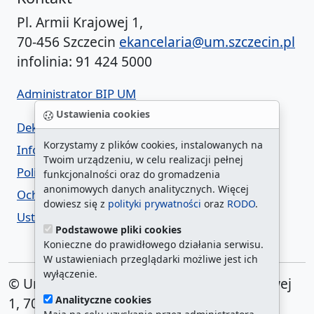
Pl. Armii Krajowej 1,
70-456 Szczecin
ekancelaria@um.szczecin.pl
infolinia: 91 424 5000
Administrator BIP UM
Ustawienia cookies
Deklaracja dostępności
Korzystamy z plików cookies, instalowanych na
Informacja o urzędzie w ETR
Twoim urządzeniu, w celu realizacji pełnej
Polityka prywatności
funkcjonalności oraz do gromadzenia
anonimowych danych analitycznych. Więcej
Ochrona danych osobowych
dowiesz się z
polityki prywatności
oraz
RODO
.
Ustawienia cookies
Podstawowe pliki cookies
Konieczne do prawidłowego działania serwisu.
W ustawieniach przeglądarki możliwe jest ich
wyłączenie.
© Urząd Miasta Szczecin. Plac Armii Krajowej
Analityczne cookies
1, 70-456 Szczecin