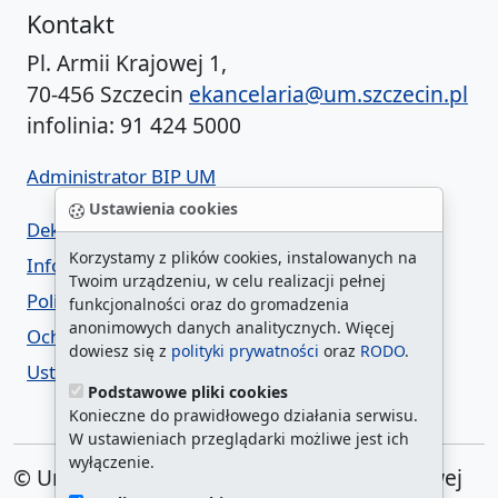
Kontakt
Pl. Armii Krajowej 1,
70-456 Szczecin
ekancelaria@um.szczecin.pl
infolinia: 91 424 5000
Administrator BIP UM
Ustawienia cookies
Deklaracja dostępności
Korzystamy z plików cookies, instalowanych na
Informacja o urzędzie w ETR
Twoim urządzeniu, w celu realizacji pełnej
Polityka prywatności
funkcjonalności oraz do gromadzenia
anonimowych danych analitycznych. Więcej
Ochrona danych osobowych
dowiesz się z
polityki prywatności
oraz
RODO
.
Ustawienia cookies
Podstawowe pliki cookies
Konieczne do prawidłowego działania serwisu.
W ustawieniach przeglądarki możliwe jest ich
wyłączenie.
© Urząd Miasta Szczecin. Plac Armii Krajowej