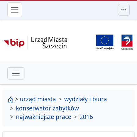
przejdź do głównego menu
strona główna
>
urząd miasta
wydziały i biura
konserwator zabytków
najważniejsze prace
2016