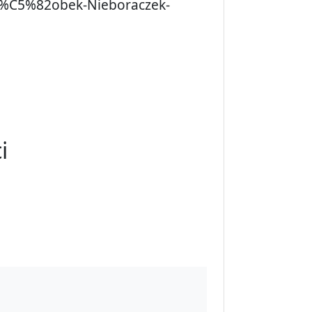
B%C5%82obek-Nieboraczek-
i