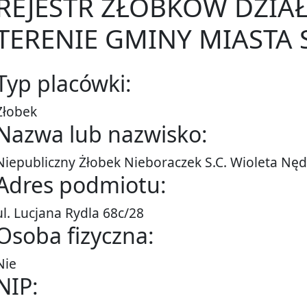
REJESTR ŻŁOBKÓW DZIA
TERENIE GMINY MIASTA 
Typ placówki:
Żłobek
Nazwa lub nazwisko:
Niepubliczny Żłobek Nieboraczek S.C. Wioleta Nęd
Adres podmiotu:
ul. Lucjana Rydla 68c/28
Osoba fizyczna:
Nie
NIP: