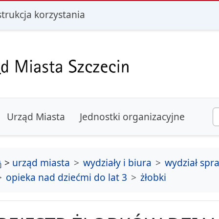
i
strukcja korzystania
Urząd Miasta
Jednostki organizacyjne
strona główna
>
urząd miasta
wydziały i biura
wydział spr
opieka nad dziećmi do lat 3
żłobki