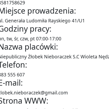
8581758629
Miejsce prowadzenia:
ul. Generała Ludomiła Rayskiego 41/U1
Godziny pracy:
pn, tw, śr, czw, pt 07:00-17:00
Nazwa placówki:
Niepubliczny Żłobek Nieboraczek S.C Wioleta Nęd
Telefon:
883 555 607
E-mail:
zlobek.nieboraczek@gmail.com
Strona WWW: