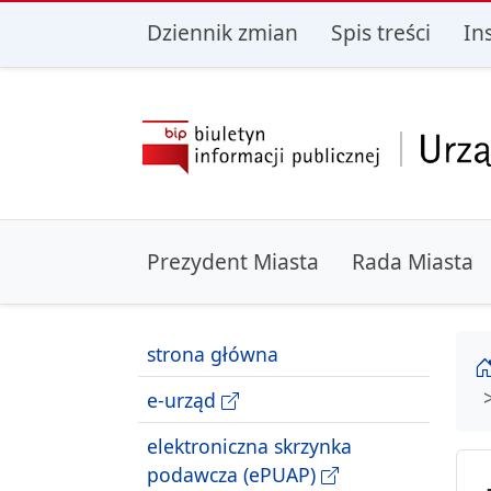
przejdź do głównego menu
przejdź do treśc
Dziennik zmian
Spis treści
In
Prezydent Miasta
Rada Miasta
strona główna
e-urząd
elektroniczna skrzynka
podawcza (ePUAP)