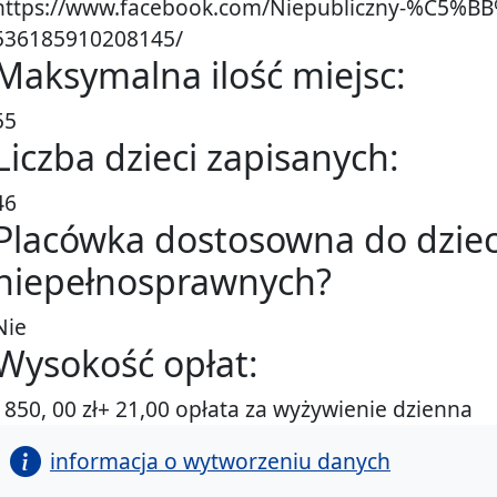
https://www.facebook.com/Niepubliczny-%C5%B
536185910208145/
Maksymalna ilość miejsc:
55
Liczba dzieci zapisanych:
46
Placówka dostosowna do dziec
niepełnosprawnych?
Nie
Wysokość opłat:
1850, 00 zł+ 21,00 opłata za wyżywienie dzienna
informacja o wytworzeniu danych