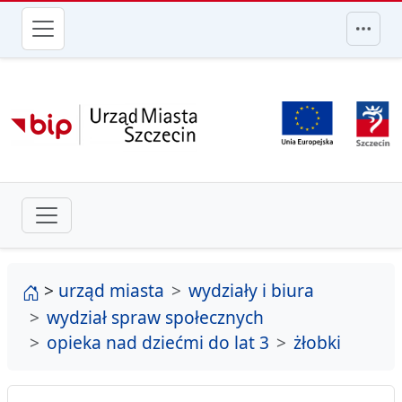
przejdź do głównego menu
strona główna
>
urząd miasta
wydziały i biura
wydział spraw społecznych
opieka nad dziećmi do lat 3
żłobki