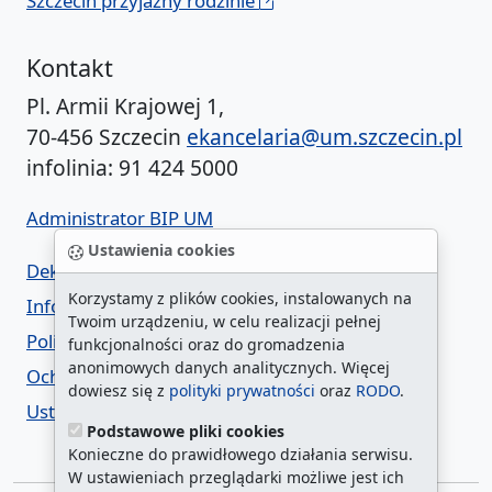
Szczecin przyjazny rodzinie
Kontakt
Pl. Armii Krajowej 1,
70-456 Szczecin
ekancelaria@um.szczecin.pl
infolinia: 91 424 5000
Administrator BIP UM
Ustawienia cookies
Deklaracja dostępności
Korzystamy z plików cookies, instalowanych na
Informacja o urzędzie w ETR
Twoim urządzeniu, w celu realizacji pełnej
Polityka prywatności
funkcjonalności oraz do gromadzenia
anonimowych danych analitycznych. Więcej
Ochrona danych osobowych
dowiesz się z
polityki prywatności
oraz
RODO
.
Ustawienia cookies
Podstawowe pliki cookies
Konieczne do prawidłowego działania serwisu.
W ustawieniach przeglądarki możliwe jest ich