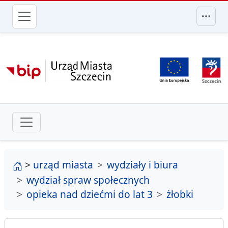
przejdź do głównego menu
strona główna
>
urząd miasta
wydziały i biura
wydział spraw społecznych
opieka nad dziećmi do lat 3
żłobki