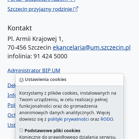
Szczecin przyjazny rodzinie
Kontakt
Pl. Armii Krajowej 1,
70-456 Szczecin
ekancelaria@um.szczecin.pl
infolinia: 91 424 5000
Administrator BIP UM
Ustawienia cookies
Deklaracja dostępności
Korzystamy z plików cookies, instalowanych na
Informacja o urzędzie w ETR
Twoim urządzeniu, w celu realizacji pełnej
Polityka prywatności
funkcjonalności oraz do gromadzenia
anonimowych danych analitycznych. Więcej
Ochrona danych osobowych
dowiesz się z
polityki prywatności
oraz
RODO
.
Ustawienia cookies
Podstawowe pliki cookies
Konieczne do prawidłowego działania serwisu.