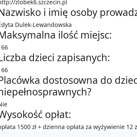
http://zlobek6.szczecin.pl
Nazwisko i imię osoby prowadz
Edyta Dulek-Lewandowska
Maksymalna ilość miejsc:
166
Liczba dzieci zapisanych:
166
Placówka dostosowna do dziec
niepełnosprawnych?
Nie
Wysokość opłat:
opłata 1500 zł + dzienna opłata za wyżywienie 12 z