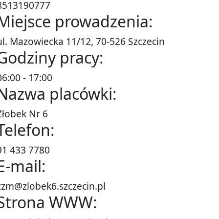
8513190777
Miejsce prowadzenia:
ul. Mazowiecka 11/12, 70-526 Szczecin
Godziny pracy:
06:00 - 17:00
Nazwa placówki:
Żłobek Nr 6
Telefon:
91 433 7780
E-mail:
zzm@zlobek6.szczecin.pl
Strona WWW: