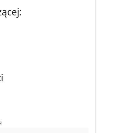
ącej:
i
ł