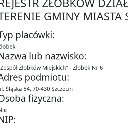
REJESTR ŻŁOBKÓW DZIA
TERENIE GMINY MIASTA 
Typ placówki:
Żłobek
Nazwa lub nazwisko:
"Zespół Żłobków Miejskich" - Żłobek Nr 6
Adres podmiotu:
ul. Śląska 54, 70-430 Szczecin
Osoba fizyczna:
Nie
NIP: