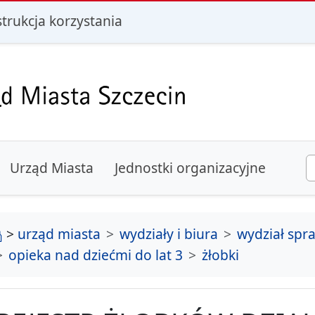
i
strukcja korzystania
Urząd Miasta
Jednostki organizacyjne
strona główna
>
urząd miasta
wydziały i biura
wydział spr
opieka nad dziećmi do lat 3
żłobki