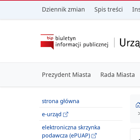
przejdź do głównego menu
przejdź do treśc
Dziennik zmian
Spis treści
In
Prezydent Miasta
Rada Miasta
strona główna
e-urząd
elektroniczna skrzynka
podawcza (ePUAP)