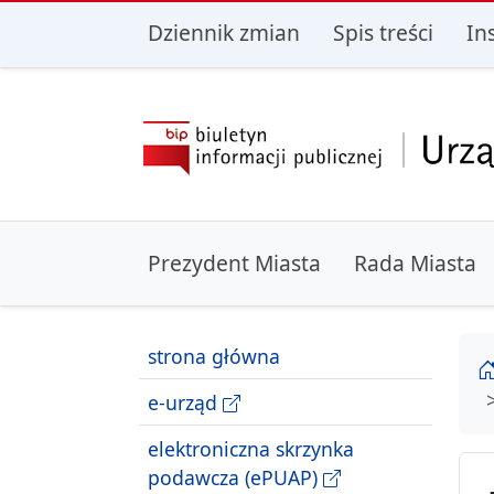
przejdź do głównego menu
przejdź do treśc
Dziennik zmian
Spis treści
In
Prezydent Miasta
Rada Miasta
strona główna
e-urząd
elektroniczna skrzynka
podawcza (ePUAP)