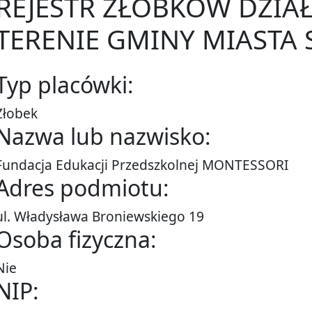
REJESTR ŻŁOBKÓW DZIA
TERENIE GMINY MIASTA 
Typ placówki:
Żłobek
Nazwa lub nazwisko:
Fundacja Edukacji Przedszkolnej MONTESSORI
Adres podmiotu:
ul. Władysława Broniewskiego 19
Osoba fizyczna:
Nie
NIP: