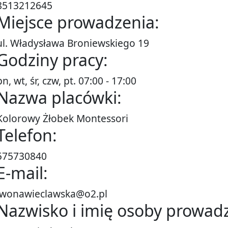
8513212645
Miejsce prowadzenia:
ul. Władysława Broniewskiego 19
Godziny pracy:
pn, wt, śr, czw, pt. 07:00 - 17:00
Nazwa placówki:
Kolorowy Żłobek Montessori
Telefon:
575730840
E-mail:
iwonawieclawska@o2.pl
Nazwisko i imię osoby prowadz