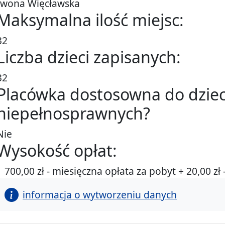
Iwona Więcławska
Maksymalna ilość miejsc:
32
Liczba dzieci zapisanych:
32
Placówka dostosowna do dziec
niepełnosprawnych?
Nie
Wysokość opłat:
1 700,00 zł - miesięczna opłata za pobyt + 20,00 z
informacja o wytworzeniu danych