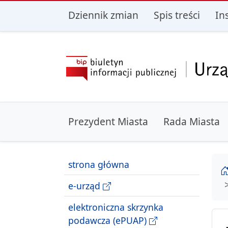
przejdź do głównego menu
przejdź do treśc
Dziennik zmian
Spis treści
In
Prezydent Miasta
Rada Miasta
strona główna
e-urząd
elektroniczna skrzynka
podawcza (ePUAP)