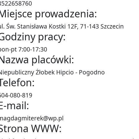
8522658760
Miejsce prowadzenia:
ul. Św. Stanisława Kostki 12F, 71-143 Szczecin
Godziny pracy:
pon-pt 7:00-17:30
Nazwa placówki:
Niepubliczny Żłobek Hipcio - Pogodno
Telefon:
604-080-819
E-mail:
magdagmiterek@wp.pl
Strona WWW: