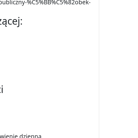
iepubliczny-%C5%BB%C5%82obek-
ącej:
i
ywienie dzienna