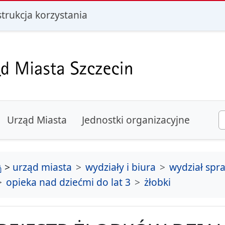
i
strukcja korzystania
Urząd Miasta
Jednostki organizacyjne
strona główna
>
urząd miasta
wydziały i biura
wydział spr
opieka nad dziećmi do lat 3
żłobki