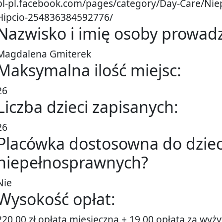
pl-pl.facebook.com/pages/category/Day-Care/N
Hipcio-254836384592776/
Nazwisko i imię osoby prowadz
Magdalena Gmiterek
Maksymalna ilość miejsc:
26
Liczba dzieci zapisanych:
26
Placówka dostosowna do dziec
niepełnosprawnych?
Nie
Wysokość opłat:
220,00 zł opłata miesięczna + 19,00 opłata za wyż