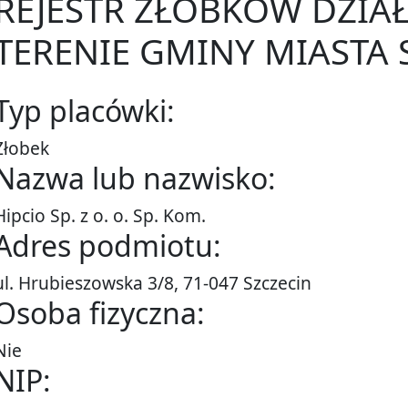
REJESTR ŻŁOBKÓW DZIA
TERENIE GMINY MIASTA 
Typ placówki:
Żłobek
Nazwa lub nazwisko:
Hipcio Sp. z o. o. Sp. Kom.
Adres podmiotu:
ul. Hrubieszowska 3/8, 71-047 Szczecin
Osoba fizyczna:
Nie
NIP: