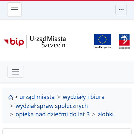
przejdź do głównego menu
strona główna
>
urząd miasta
wydziały i biura
wydział spraw społecznych
opieka nad dziećmi do lat 3
żłobki