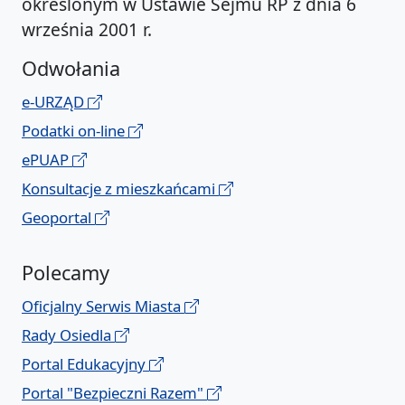
określonym w Ustawie Sejmu RP z dnia 6
września 2001 r.
Odwołania
e-URZĄD
Podatki on-line
ePUAP
Konsultacje z mieszkańcami
Geoportal
Polecamy
Oficjalny Serwis Miasta
Rady Osiedla
Portal Edukacyjny
Portal "Bezpieczni Razem"