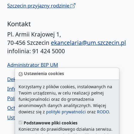
Szczecin przyjazny rodzinie
Kontakt
Pl. Armii Krajowej 1,
70-456 Szczecin
ekancelaria@um.szczecin.pl
infolinia: 91 424 5000
Administrator BIP UM
Ustawienia cookies
Deklaracja dostępności
Korzystamy z plików cookies, instalowanych na
Informacja o urzędzie w ETR
Twoim urządzeniu, w celu realizacji pełnej
Polityka prywatności
funkcjonalności oraz do gromadzenia
anonimowych danych analitycznych. Więcej
Ochrona danych osobowych
dowiesz się z
polityki prywatności
oraz
RODO
.
Ustawienia cookies
Podstawowe pliki cookies
Konieczne do prawidłowego działania serwisu.