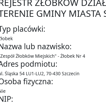
REJESTR ŻŁOBKÓW DZIA
TERENIE GMINY MIASTA 
Typ placówki:
Żłobek
Nazwa lub nazwisko:
"Zespół Żłobków Miejskich" - Żłobek Nr 4
Adres podmiotu:
ul. Śląska 54 LU1-LU2, 70-430 Szczecin
Osoba fizyczna:
Nie
NIP: