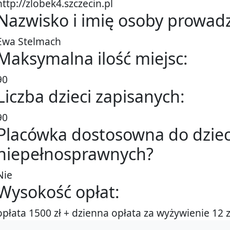
http://zlobek4.szczecin.pl
Nazwisko i imię osoby prowadz
Ewa Stelmach
Maksymalna ilość miejsc:
90
Liczba dzieci zapisanych:
90
Placówka dostosowna do dziec
niepełnosprawnych?
Nie
Wysokość opłat:
opłata 1500 zł + dzienna opłata za wyżywienie 12 z