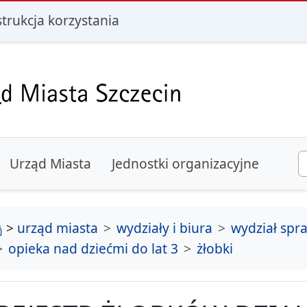
i
strukcja korzystania
Urząd Miasta
Jednostki organizacyjne
strona główna
>
urząd miasta
wydziały i biura
wydział spr
opieka nad dziećmi do lat 3
żłobki