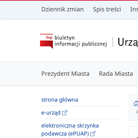
przejdź do głównego menu
przejdź do treśc
Dziennik zmian
Spis treści
In
Prezydent Miasta
Rada Miasta
strona główna
e-urząd
elektroniczna skrzynka
podawcza (ePUAP)