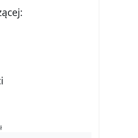
ącej:
i
ł