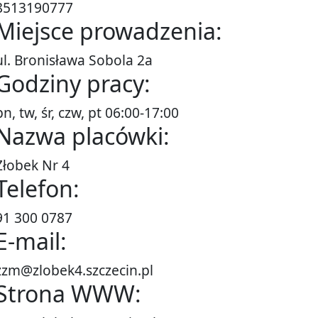
8513190777
Miejsce prowadzenia:
ul. Bronisława Sobola 2a
Godziny pracy:
pn, tw, śr, czw, pt 06:00-17:00
Nazwa placówki:
Żłobek Nr 4
Telefon:
91 300 0787
E-mail:
zzm@zlobek4.szczecin.pl
Strona WWW: