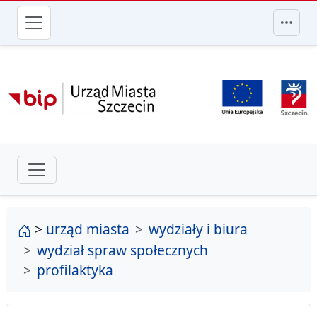
przejdź do głównego menu
strona główna
>
urząd miasta
wydziały i biura
wydział spraw społecznych
profilaktyka